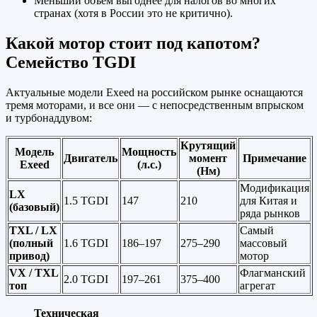
Меньший объем выгоднее для налогов во многих
странах (хотя в России это не критично).
Какой мотор стоит под капотом?
Семейство TGDI
Актуальные модели Exeed на российском рынке оснащаются
тремя моторами, и все они — с непосредственным впрыском
и турбонаддувом:
Крутящий
Модель
Мощность
Двигатель
момент
Примечание
Exeed
(л.с.)
(Нм)
Модификация
LX
1.5 TGDI
147
210
для Китая и
(базовый)
ряда рынков
TXL / LX
Самый
(полный
1.6 TGDI
186–197
275–290
массовый
привод)
мотор
VX / TXL
Флагманский
2.0 TGDI
197–261
375–400
топ
агрегат
Техническая