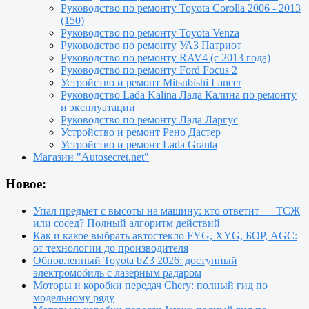
Руководство по ремонту Toyota Сorolla 2006 - 2013
(150)
Руководство по ремонту Toyota Venza
Руководство по ремонту УАЗ Патриот
Руководство по ремонту RAV4 (с 2013 года)
Руководство по ремонту Ford Focus 2
Устройство и ремонт Mitsubishi Lancer
Руководство Lada Kalina Лада Калина по ремонту
и эксплуатации
Руководство по ремонту Лада Ларгус
Устройство и ремонт Рено Дастер
Устройство и ремонт Lada Granta
Магазин "Autosecret.net"
Новое:
Упал предмет с высоты на машину: кто ответит — ТСЖ
или сосед? Полный алгоритм действий
Как и какое выбрать автостекло FYG, XYG, БОР, AGC:
от технологии до производителя
Обновленный Toyota bZ3 2026: доступный
электромобиль с лазерным радаром
Моторы и коробки передач Chery: полный гид по
модельному ряду