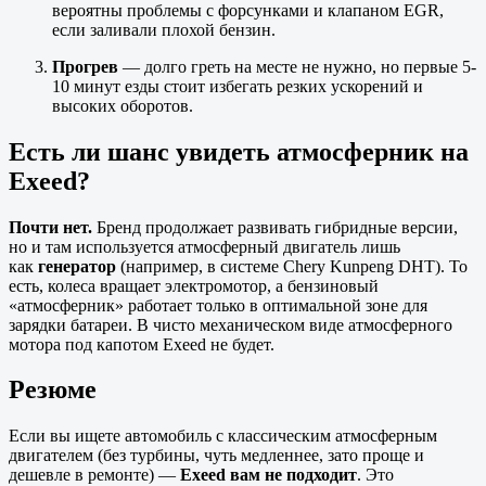
вероятны проблемы с форсунками и клапаном EGR,
если заливали плохой бензин.
Прогрев
— долго греть на месте не нужно, но первые 5-
10 минут езды стоит избегать резких ускорений и
высоких оборотов.
Есть ли шанс увидеть атмосферник на
Exeed?
Почти нет.
Бренд продолжает развивать гибридные версии,
но и там используется атмосферный двигатель лишь
как
генератор
(например, в системе Chery Kunpeng DHT). То
есть, колеса вращает электромотор, а бензиновый
«атмосферник» работает только в оптимальной зоне для
зарядки батареи. В чисто механическом виде атмосферного
мотора под капотом Exeed не будет.
Резюме
Если вы ищете автомобиль с классическим атмосферным
двигателем (без турбины, чуть медленнее, зато проще и
дешевле в ремонте) —
Exeed вам не подходит
. Это