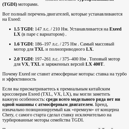
(TGDI)
моторами.
Вот полный перечень двигателей, которые устанавливаются
на Exeed:
1.5 TGDI
: 147 л.с. / 210 Нм. Устанавливается на
Exeed
LX
(в паре с вариатором) .
1.6 TGDI
: 186–197 л.с. / 275 Нм . Самый массовый
мотор для
TXL
и полноприводного
LX
.
2.0 TGDI
: 197–261 л.с. / 375–400 Нм . Топовый мотор
для
VX
,
TXL
и заряженных версий
LX 400T
.
Почему Exeed не ставит атмосферные моторы: ставка на турбо
и эффективность
Если вы присматриваетесь к премиальным китайским
кроссоверам Exeed (TXL, VX, LX), вы могли заметить
важную особенность:
среди всего модельного ряда нет ни
одной машины с атмосферным двигателем
. Бренд,
изначально позиционируемый как «премиум» от концерна
Chery, с самого старта сделал ставку исключительно на
турбированные моторы семейства TGDI.