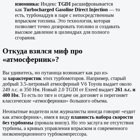
изюминка:
Индекс
TGDI
расшифровывается
как
Turbocharged Gasoline Direct Injection
— то
есть, турбонаддув в паре с непосредственным
впрыском топлива. Это технология, которая
позволяет точно дозировать топливо и создавать
высокое давление в цилиндрах для полного
сгорания.
Откуда взялся миф про
«атмосферник»?
Вы удивитесь, но путаница возникает как раз из-
за
характеристик
этих турбомоторов. Например, старый
добрый 3.5-литровый атмосферный V6 Toyota выдает около
249 л.с. и 350 Нм. Новый 2.0 TGDI от Exeed выдает
261 л.с. и
400 Нм
. То есть по тяге и отдаче он догоняет и перегоняет
классические «атмосферники» большого объема.
Неопытные водители или журналисты иногда говорят «ездит
как атмосферник», имея в виду
плавность набора скорости
без турбоямы
(провала внизу). Но это заслуга не отсутствия
турбины, а кривых управления впрыском и современного
низкоинерционного турбокомпрессора.