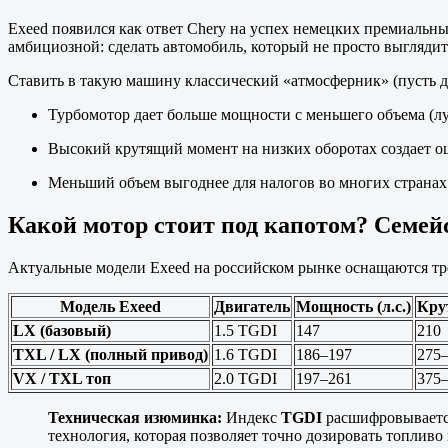
Exeed появился как ответ Chery на успех немецких премиальных
амбициозной: сделать автомобиль, который не просто выглядит
Ставить в такую машину классический «атмосферник» (пусть д
Турбомотор дает больше мощности с меньшего объема (л
Высокий крутящий момент на низких оборотах создает о
Меньший объем выгоднее для налогов во многих странах (
Какой мотор стоит под капотом? Семей
Актуальные модели Exeed на российском рынке оснащаются тр
Модель Exeed
Двигатель
Мощность (л.с.)
Кру
LX (базовый)
1.5 TGDI
147
210
TXL / LX (полный привод)
1.6 TGDI
186–197
275
VX / TXL топ
2.0 TGDI
197–261
375
Техническая изюминка:
Индекс
TGDI
расшифровываетс
технология, которая позволяет точно дозировать топливо