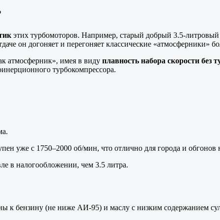
?
тик
этих турбомоторов. Например, старый добрый 3.5-литровый 
 отдаче он догоняет и перегоняет классические «атмосферники» б
ак атмосферник», имея в виду
плавность набора скорости без 
оинерционного турбокомпрессора.
ма.
ен уже с 1750–2000 об/мин, что отлично для города и обгонов н
ле в налогообложении, чем 3.5 литра.
 к бензину (не ниже АИ-95) и маслу с низким содержанием сул