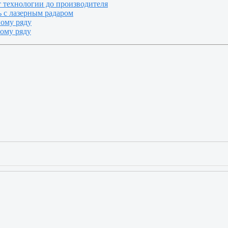
т технологии до производителя
 с лазерным радаром
ному ряду
ному ряду