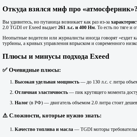
Откуда взялся миф про «атмосферник»
Вы удивитесь, но путаница возникает как раз из-за
характерис
2.0 TGDI от Exeed выдает
261 л.с. и 400 Нм
. То есть по тяге и
Неопытные водители или журналисты иногда говорят «ездит к
турбины, а кривых управления впрыском и современного низк
Плюсы и минусы подхода Exeed
✅ Очевидные плюсы:
Высокая удельная мощность
— до 130 л.с. с литра объе
Отличная эластичность
— пик крутящего момента доступ
Налог
(в РФ) — двигатель объемом 2.0 литра стоит дешев
⚠️ Сложности, которые нужно знать:
Качество топлива и масла
— TGDI моторы требовательны