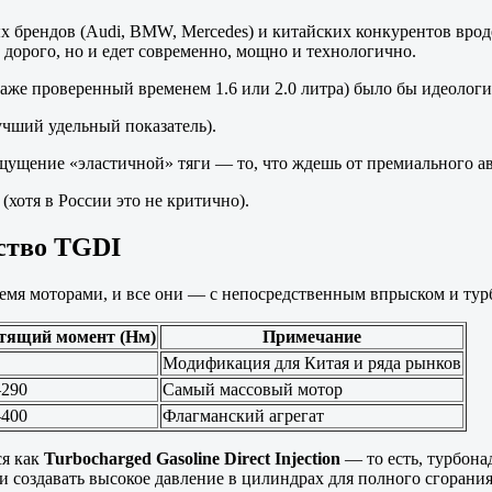
 брендов (Audi, BMW, Mercedes) и китайских конкурентов вроде 
 дорого, но и едет современно, мощно и технологично.
аже проверенный временем 1.6 или 2.0 литра) было бы идеологи
учший удельный показатель).
щущение «эластичной» тяги — то, что ждешь от премиального ав
хотя в России это не критично).
ство TGDI
емя моторами, и все они — с непосредственным впрыском и тур
тящий момент (Нм)
Примечание
Модификация для Китая и ряда рынков
–290
Самый массовый мотор
–400
Флагманский агрегат
я как
Turbocharged Gasoline Direct Injection
— то есть, турбона
 и создавать высокое давление в цилиндрах для полного сгорания