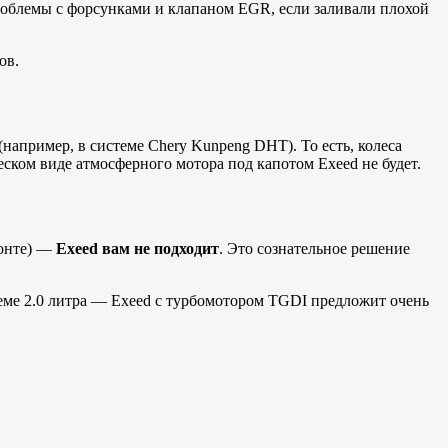
проблемы с форсунками и клапаном EGR, если заливали плохой
ов.
(например, в системе Chery Kunpeng DHT). То есть, колеса
еском виде атмосферного мотора под капотом Exeed не будет.
монте) —
Exeed вам не подходит
. Это сознательное решение
ъеме 2.0 литра — Exeed с турбомотором TGDI предложит очень