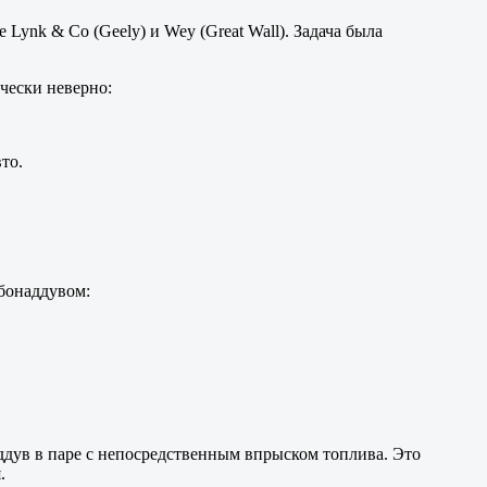
Lynk & Co (Geely) и Wey (Great Wall). Задача была
чески неверно:
то.
бонаддувом:
ддув в паре с непосредственным впрыском топлива. Это
.