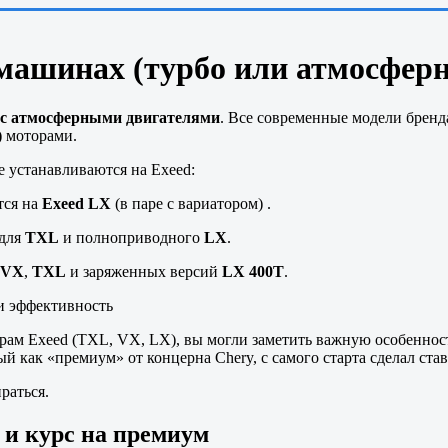
 машинах (турбо или атмосфер
 с атмосферными двигателями
. Все современные модели бренд
)
моторами.
е устанавливаются на Exeed:
ется на
Exeed LX
(в паре с вариатором) .
 для
TXL
и полноприводного
LX
.
VX
,
TXL
и заряженных версий
LX 400T
.
 и эффективность
рам Exeed (TXL, VX, LX), вы могли заметить важную особеннос
ый как «премиум» от концерна Chery, с самого старта сделал с
раться.
 и курс на премиум