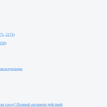
71, 2172)
150)
 эксплуатации
или сосед? Полный алгоритм действий