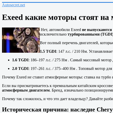
Autosecret.net
Exeed какие моторы стоят на
Нет, автомобили Exeed
не выпускаются
исключительно
турбированными (TGDI
Вот полный перечень двигателей, которы
1.5 TGDI
: 147 л.с. / 210 Нм. Устанавлива
1.6 TGDI
: 186–197 л.с. / 275 Нм . Самый массовый мотор
2.0 TGDI
: 197–261 л.с. / 375–400 Нм . Топовый мотор для
Почему Exeed не ставит атмосферные моторы: ставка на турбо
Если вы присматриваетесь к премиальным китайским кроссове
атмосферным двигателем
. Бренд, изначально позиционируем
Почему так сложилось, и что это дает владельцу? Давайте разби
Историческая причина: наследие Chery