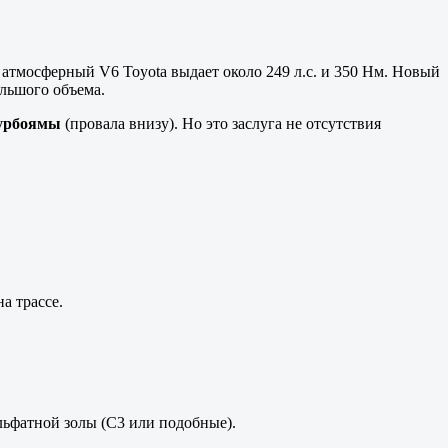
атмосферный V6 Toyota выдает около 249 л.с. и 350 Нм. Новый
ольшого объема.
турбоямы
(провала внизу). Но это заслуга не отсутствия
а трассе.
ьфатной золы (C3 или подобные).