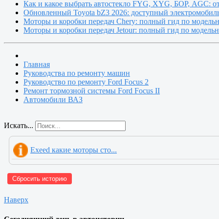
Как и какое выбрать автостекло FYG, XYG, БОР, AGC: о
Обновленный Toyota bZ3 2026: доступный электромобиль
Моторы и коробки передач Chery: полный гид по модель
Моторы и коробки передач Jetour: полный гид по модель
Главная
Руководства по ремонту машин
Руководство по ремонту Ford Focus 2
Ремонт тормозной системы Ford Focus II
Автомобили ВАЗ
Искать...
Exeed какие моторы сто...
Сбросить историю
Наверх