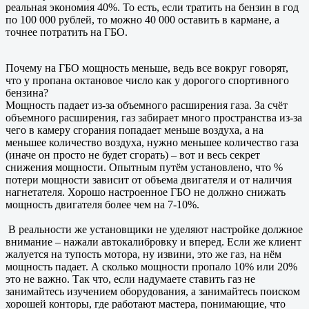
реальная экономия 40%. То есть, если тратить на бензин в год
по 100 000 рублей, то можно 40 000 оставить в кармане, а
точнее потратить на ГБО.
Почему на ГБО мощность меньше, ведь все вокруг говорят,
что у пропана октановое число как у дорогого спортивного
бензина?
Мощность падает из-за объемного расширения газа. За счёт
объемного расширения, газ забирает много пространства из-за
чего в камеру сгорания попадает меньше воздуха, а на
меньшее количество воздуха, нужно меньшее количество газа
(иначе он просто не будет сгорать) – вот и весь секрет
снижения мощности. Опытным путём установлено, что %
потери мощности зависит от объема двигателя и от наличия
нагнетателя. Хорошо настроенное ГБО не должно снижать
мощность двигателя более чем на 7-10%.
В реальности же установщики не уделяют настройке должное
внимание – нажали автокалибровку и вперед. Если же клиент
жалуется на тупость мотора, ну извини, это же газ, на нём
мощность падает. А сколько мощности пропало 10% или 20%
это не важно. Так что, если надумаете ставить газ не
занимайтесь изучением оборудования, а занимайтесь поиском
хорошей конторы, где работают мастера, понимающие, что