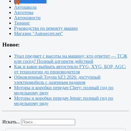
Autosecret.net
Автошкола
Автотема
Автоновости
Тюнинг
Руководства по ремонту машин
Магазин "Autosecret.net"
Новое:
Упал предмет с высоты на машину: кто ответит — ТСЖ
или сосед? Полный алгоритм действий
Как и какое выбрать автостекло FYG, XYG, БОР, AGC:
от технологии до производителя
Обновленный Toyota bZ3 2026: доступный
электромобиль с лазерным радаром
Моторы и коробки передач Chery: полный гид по
модельному ряду
Моторы и коробки передач Jetour: полный гид по
модельному ряду
Искать...