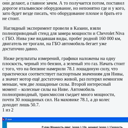
они делают, а главное зачем. А то получается потом, поставил
дорогое итальянское оборудование, но непонятно где и у кого,
зато будет везде писать, что оборудование плохое и брать его
не стоит.
Наглядный эксперимент провели в Казани, взяли
полноприводный стенд для замера мощности и Chevrolet Niva
с ГБО. Нива уже видавшая виды, пробег родной 160 000 км,
двигатель не трогали, на ГБО автомобиль бегает уже
достаточно давно.
Ниже результаты измерений, графики наложены на одну
плоскость, черный это бензин, а зеленый это газ. Начать стоит
с того, что на бензине намерили 78.1 лошадиную силу, что
практически соответствует паспортным значениям для Нивы,
а значит мотор ещё достаточно живой, раз потерял немногим
меньше, чем две лошадиные силы. Второй интересный
момент – колесные силы на Ниве. Автомобиль
полноприводный, трансмиссия съедает много мощности,
почти 30 лошадиных сил. На маховике 78.1, а до колес
доходит лишь 50.7.
1 из 2