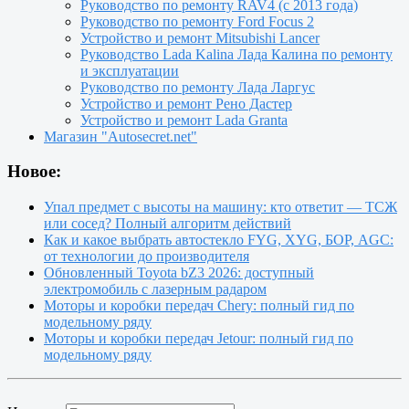
Руководство по ремонту RAV4 (с 2013 года)
Руководство по ремонту Ford Focus 2
Устройство и ремонт Mitsubishi Lancer
Руководство Lada Kalina Лада Калина по ремонту
и эксплуатации
Руководство по ремонту Лада Ларгус
Устройство и ремонт Рено Дастер
Устройство и ремонт Lada Granta
Магазин "Autosecret.net"
Новое:
Упал предмет с высоты на машину: кто ответит — ТСЖ
или сосед? Полный алгоритм действий
Как и какое выбрать автостекло FYG, XYG, БОР, AGC:
от технологии до производителя
Обновленный Toyota bZ3 2026: доступный
электромобиль с лазерным радаром
Моторы и коробки передач Chery: полный гид по
модельному ряду
Моторы и коробки передач Jetour: полный гид по
модельному ряду