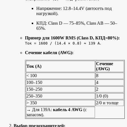
Напряжение: 12.8–14.4V (автосеть под
нагрузкой).
КПД: Class D — 75–85%, Class AB — 50–
65%.
Пример для 1600W RMS (Class D, КПД=80%):
.
Ток = 1600 / (14.4 × 0.8) ≈ 139 А
Сечение кабеля (AWG):
Сечение
Ток (А)
(AWG)
< 100
8
100–150
4
150–250
2
250–350
1/0 (0)
> 350
2/0 и толще
→ Для 139А:
кабель 4 AWG
(с
запасом).
Выбор предохранителей: