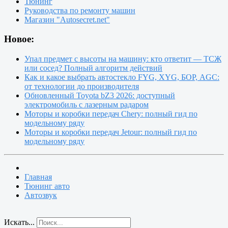
Тюнинг
Руководства по ремонту машин
Магазин "Autosecret.net"
Новое:
Упал предмет с высоты на машину: кто ответит — ТСЖ
или сосед? Полный алгоритм действий
Как и какое выбрать автостекло FYG, XYG, БОР, AGC:
от технологии до производителя
Обновленный Toyota bZ3 2026: доступный
электромобиль с лазерным радаром
Моторы и коробки передач Chery: полный гид по
модельному ряду
Моторы и коробки передач Jetour: полный гид по
модельному ряду
Главная
Тюнинг авто
Автозвук
Искать...