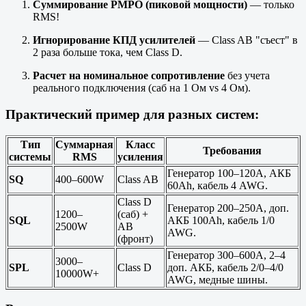
Суммирование PMPO (пиковой мощности)
— только
RMS!
Игнорирование КПД усилителей
— Class AB "съест" в
2 раза больше тока, чем Class D.
Расчет на номинальное сопротивление
без учета
реального подключения (саб на 1 Ом vs 4 Ом).
Практический пример для разных систем:
Тип
Суммарная
Класс
Требования
системы
RMS
усиления
Генератор 100–120А, АКБ
SQ
400–600W
Class AB
60Ah, кабель 4 AWG.
Class D
Генератор 200–250А, доп.
1200–
(саб) +
SQL
АКБ 100Ah, кабель 1/0
2500W
AB
AWG.
(фронт)
Генератор 300–600А, 2–4
3000–
SPL
Class D
доп. АКБ, кабель 2/0–4/0
10000W+
AWG, медные шины.