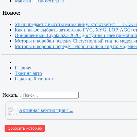
Магазин "Autosecret.net"
Новое:
Упал предмет с высоты на машину: кто ответит — ТСЖ 
Как и какое выбрать автостекло FYG, XYG, БОР, AGC: о
Обновленный Toyota bZ3 2026: доступный электромобиль
Моторы и коробки передач Chery: полный гид по модель
Моторы и коробки передач Jetour: полный гид по модель
Главная
Тюнинг авто
Гаражный тюнинг
Искать...
Активная вентиляция с ...
Сбросить историю