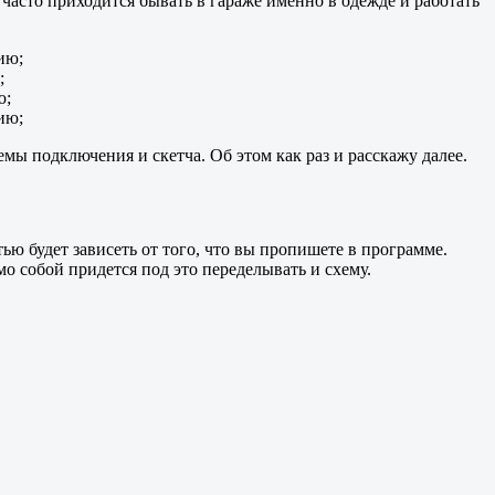
часто приходится бывать в гараже именно в одежде и работать
ию;
;
ю;
ию;
емы подключения и скетча. Об этом как раз и расскажу далее.
тью будет зависеть от того, что вы пропишете в программе.
мо собой придется под это переделывать и схему.