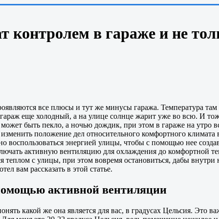
т контролем в гараже и не то
роявляются все плюсы и тут же минусы гаража. Температура та
 гараж еще холодный, а на улице солнце жарит уже во всю. И т
жет быть пекло, а ночью дождик, при этом в гараже на утро все
то изменить положение дел относительного комфортного климата 
 воспользоваться энергией улицы, чтобы с помощью нее создава
включать активную вентиляцию для охлаждения до комфортной темп
я теплом с улицы, при этом вовремя остановиться, дабы внутри н
отел вам рассказать в этой статье.
 помощью активной вентиляции
нять какой же она является для вас, в градусах Цельсия. Это в