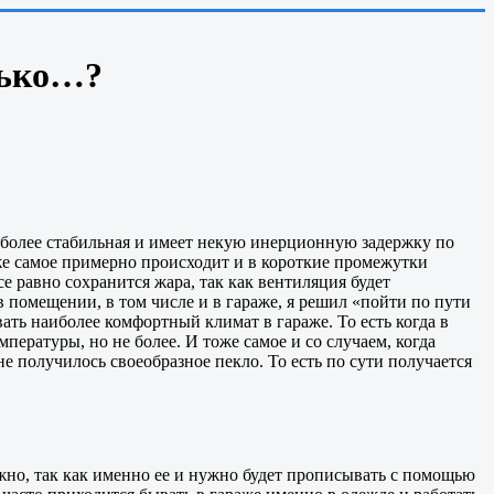
лько…?
м более стабильная и имеет некую инерционную задержку по
оже самое примерно происходит и в короткие промежутки
 равно сохранится жара, так как вентиляция будет
в помещении, в том числе и в гараже, я решил «пойти по пути
ть наиболее комфортный климат в гараже. То есть когда в
ературы, но не более. И тоже самое и со случаем, когда
е получилось своеобразное пекло. То есть по сути получается
ажно, так как именно ее и нужно будет прописывать с помощью