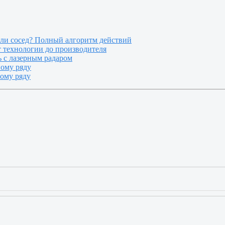
или сосед? Полный алгоритм действий
т технологии до производителя
 с лазерным радаром
ному ряду
ному ряду