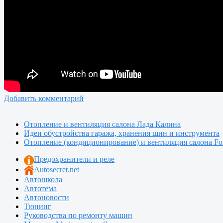
Добавить комментарий
Отопление и вентиляция салона Лада Калина
Идеи обустройства гаража, хранения шин и инструмента
Отопление (кондиционирование) и вентиляция салона For
Предохранители и реле
Autosecret.net
Автошкола
Автотема
Автоновости
Тюнинг
Руководства по ремонту машин