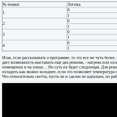
№ ножки
Логика
0
1
1
0
2
1
0
3
1
0
4
1
Итак, если рассказывать о программе, то это все же чуть боле
дает возможность выставить еще два режима, - нагрева или о
помещении и на улице… Но суть их будет следующая. Для режим
охладить как можно холоднее, если это позволяет температура 
Что относительно скетча, пусть он и сделан не идеально, но 