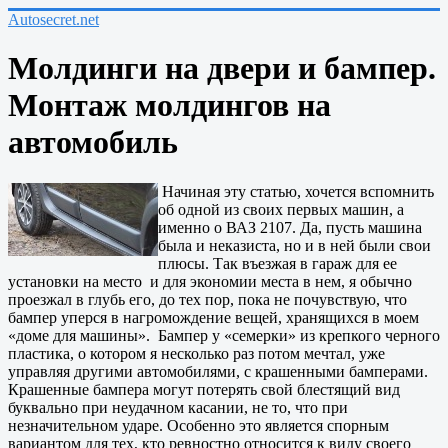
Autosecret.net
Молдинги на двери и бампер.
Монтаж молдингов на
автомобиль
Начиная эту статью, хочется вспомнить
об одной из своих первых машин, а
именно о ВАЗ 2107. Да, пусть машина
была и неказиста, но и в ней были свои
плюсы. Так въезжая в гараж для ее
установки на место и для экономии места в нем, я обычно
проезжал в глубь его, до тех пор, пока не почувствую, что
бампер уперся в нагромождение вещей, хранящихся в моем
«доме для машины». Бампер у «семерки» из крепкого черного
пластика, о котором я несколько раз потом мечтал, уже
управляя другими автомобилями, с крашенными бамперами.
Крашенные бампера могут потерять свой блестящий вид
буквально при неудачном касании, не то, что при
незначительном ударе. Особенно это является спорным
вариантом для тех, кто ревностно относится к виду своего