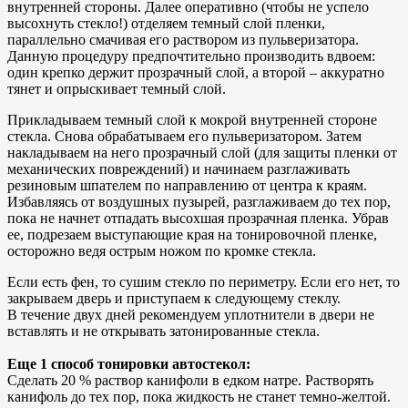
внутренней стороны. Далее оперативно (чтобы не успело
высохнуть стекло!) отделяем темный слой пленки,
параллельно смачивая его раствором из пульверизатора.
Данную процедуру предпочтительно производить вдвоем:
один крепко держит прозрачный слой, а второй – аккуратно
тянет и опрыскивает темный слой.
Прикладываем темный слой к мокрой внутренней стороне
стекла. Снова обрабатываем его пульверизатором. Затем
накладываем на него прозрачный слой (для защиты пленки от
механических повреждений) и начинаем разглаживать
резиновым шпателем по направлению от центра к краям.
Избавляясь от воздушных пузырей, разглаживаем до тех пор,
пока не начнет отпадать высохшая прозрачная пленка. Убрав
ее, подрезаем выступающие края на тонировочной пленке,
осторожно ведя острым ножом по кромке стекла.
Если есть фен, то сушим стекло по периметру. Если его нет, то
закрываем дверь и приступаем к следующему стеклу.
В течение двух дней рекомендуем уплотнители в двери не
вставлять и не открывать затонированные стекла.
Еще 1 способ тонировки автостекол:
Сделать 20 % раствор канифоли в едком натре. Растворять
канифоль до тех пор, пока жидкость не станет темно-желтой.