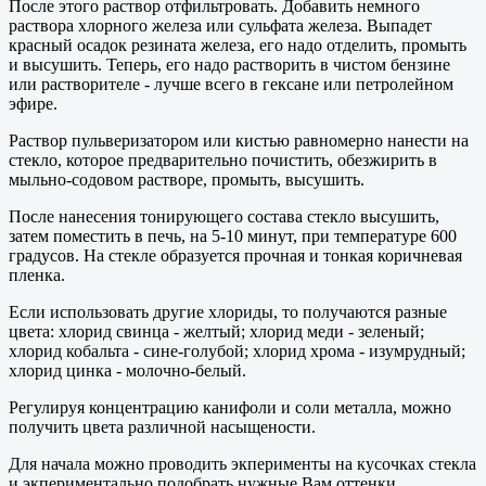
После этого раствор отфильтровать. Добавить немного
раствора хлорного железа или сульфата железа. Выпадет
красный осадок резината железа, его надо отделить, промыть
и высушить. Теперь, его надо растворить в чистом бензине
или растворителе - лучше всего в гексане или петролейном
эфире.
Раствор пульверизатором или кистью равномерно нанести на
стекло, которое предварительно почистить, обезжирить в
мыльно-содовом растворе, промыть, высушить.
После нанесения тонирующего состава стекло высушить,
затем поместить в печь, на 5-10 минут, при температуре 600
градусов. На стекле образуется прочная и тонкая коричневая
пленка.
Если использовать другие хлориды, то получаются разные
цвета: хлорид свинца - желтый; хлорид меди - зеленый;
хлорид кобальта - сине-голубой; хлорид хрома - изумрудный;
хлорид цинка - молочно-белый.
Регулируя концентрацию канифоли и соли металла, можно
получить цвета различной насыщености.
Для начала можно проводить экперименты на кусочках стекла
и экпериментально подобрать нужные Вам оттенки.