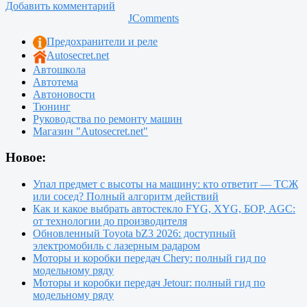
Добавить комментарий
JComments
Предохранители и реле
Autosecret.net
Автошкола
Автотема
Автоновости
Тюнинг
Руководства по ремонту машин
Магазин "Autosecret.net"
Новое:
Упал предмет с высоты на машину: кто ответит — ТСЖ
или сосед? Полный алгоритм действий
Как и какое выбрать автостекло FYG, XYG, БОР, AGC:
от технологии до производителя
Обновленный Toyota bZ3 2026: доступный
электромобиль с лазерным радаром
Моторы и коробки передач Chery: полный гид по
модельному ряду
Моторы и коробки передач Jetour: полный гид по
модельному ряду