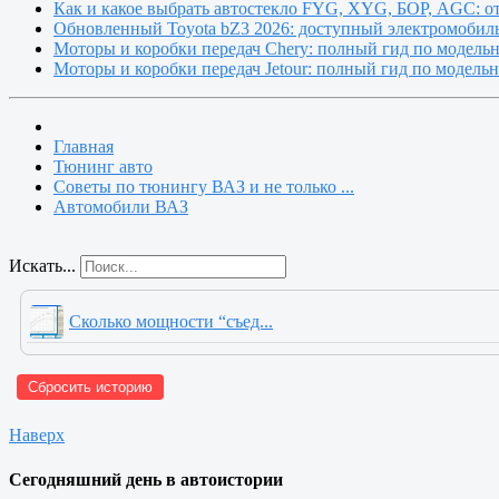
Как и какое выбрать автостекло FYG, XYG, БОР, AGC: о
Обновленный Toyota bZ3 2026: доступный электромобиль
Моторы и коробки передач Chery: полный гид по модель
Моторы и коробки передач Jetour: полный гид по модель
Главная
Тюнинг авто
Советы по тюнингу ВАЗ и не только ...
Автомобили ВАЗ
Искать...
Сколько мощности “съед...
Сбросить историю
Наверх
Сегодняшний день в автоистории