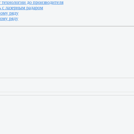
т технологии до производителя
 с лазерным радаром
ному ряду
ному ряду