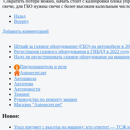
Сократить потери можно, начать стоит с калибровки блока упр
свечи, для ГБО нужны свечи с более высоким калильным числом
Назад
Вперёд
Добавить комментарий
Штраф за газовое оборудование (ГБО) на автомобиле в 20
Регистрация газового оборудования в ГИБДД в 2022 году
Надо ли регистрировать газовое оборудование на машине
Предохранители и реле
Autosecret.net
Автошкола
Автотема
Автоновости
Тюнинг
Руководства по ремонту машин
Магазин "Autosecret.net"
Новое:
Упал предмет с высоты на машину: кто ответит — ТСЖ 