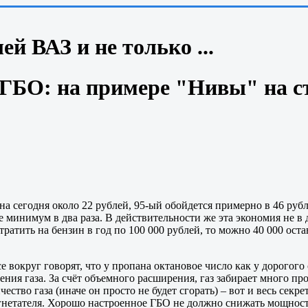
й ВАЗ и не только ...
ГБО: на примере "Нивы" на сте
а сегодня около 22 рублей, 95-ый обойдется примерно в 46 рубл
минимум в два раза. В действительности же эта экономия не в 
 тратить на бензин в год по 100 000 рублей, то можно 40 000 оста
 вокруг говорят, что у пропана октановое число как у дорогого
ния газа. За счёт объемного расширения, газ забирает много про
чество газа (иначе он просто не будет сгорать) – вот и весь с
гнетателя. Хорошо настроенное ГБО не должно снижать мощность