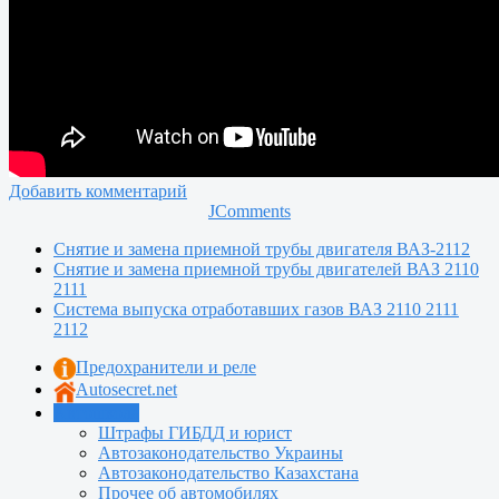
Добавить комментарий
JComments
Снятие и замена приемной трубы двигателя ВАЗ-2112
Снятие и замена приемной трубы двигателей ВАЗ 2110
2111
Система выпуска отработавших газов ВАЗ 2110 2111
2112
Предохранители и реле
Autosecret.net
Автошкола
Штрафы ГИБДД и юрист
Автозаконодательство Украины
Автозаконодательство Казахстана
Прочее об автомобилях