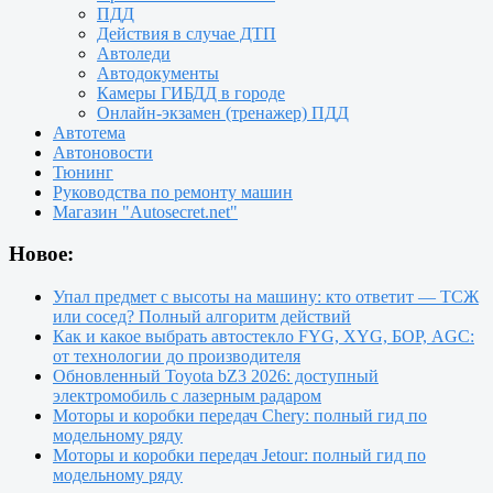
ПДД
Действия в случае ДТП
Автоледи
Автодокументы
Камеры ГИБДД в городе
Онлайн-экзамен (тренажер) ПДД
Автотема
Автоновости
Тюнинг
Руководства по ремонту машин
Магазин "Autosecret.net"
Новое:
Упал предмет с высоты на машину: кто ответит — ТСЖ
или сосед? Полный алгоритм действий
Как и какое выбрать автостекло FYG, XYG, БОР, AGC:
от технологии до производителя
Обновленный Toyota bZ3 2026: доступный
электромобиль с лазерным радаром
Моторы и коробки передач Chery: полный гид по
модельному ряду
Моторы и коробки передач Jetour: полный гид по
модельному ряду