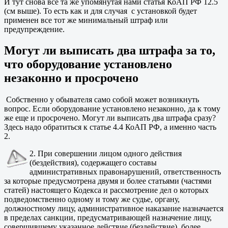
И тут снова все та же упомянутая нами статья КоАП РФ 12.5
(см выше). То есть как и для случая с установкой будет
применен все тот же минимальный штраф или
предупреждение.
Могут ли выписать два штрафа за то,
что оборудование установлено
незаконно и просрочено
Собственно у обывателя само собой может возникнуть
вопрос. Если оборудование установлено незаконно, да к тому
же еще и просрочено. Могут ли выписать два штрафа сразу?
Здесь надо обратиться к статье 4.4 КоАП РФ, а именно часть
2.
2. При совершении лицом одного действия
(бездействия), содержащего составы
административных правонарушений, ответственность
за которые предусмотрена двумя и более статьями (частями
статей) настоящего Кодекса и рассмотрение дел о которых
подведомственно одному и тому же судье, органу,
должностному лицу, административное наказание назначается
в пределах санкции, предусматривающей назначение лицу,
совершившему указанное действие (бездействие), более