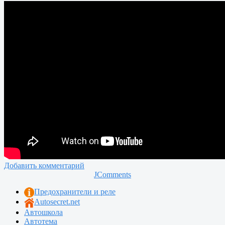
Добавить комментарий
JComments
Предохранители и реле
Autosecret.net
Автошкола
Автотема