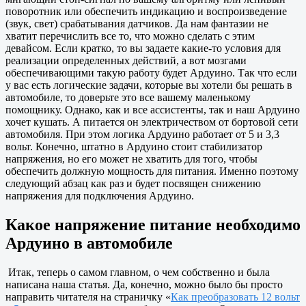
поворотник или обеспечить индикацию и воспроизведение
(звук, свет) срабатывания датчиков. Да нам фантазии не
хватит перечислить все то, что можно сделать с этим
девайсом. Если кратко, то вы задаете какие-то условия для
реализации определенных действий, а вот мозгами
обеспечивающими такую работу будет Ардуино. Так что если
у вас есть логические задачи, которые вы хотели бы решать в
автомобиле, то доверьте это все вашему маленькому
помощнику. Однако, как и все ассистенты, так и наш Ардуино
хочет кушать. А питается он электричеством от бортовой сети
автомобиля. При этом логика Ардуино работает от 5 и 3,3
вольт. Конечно, штатно в Ардуино стоит стабилизатор
напряжения, но его может не хватить для того, чтобы
обеспечить должную мощность для питания. Именно поэтому
следующий абзац как раз и будет посвящен снижению
напряжения для подключения Ардуино.
Какое напряжение питание необходимо
Ардуино в автомобиле
Итак, теперь о самом главном, о чем собственно и была
написана наша статья. Да, конечно, можно было бы просто
направить читателя на страничку «
Как преобразовать 12 вольт