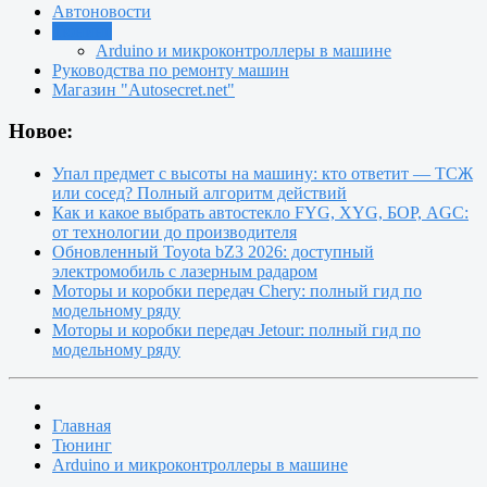
Автоновости
Тюнинг
Arduino и микроконтроллеры в машине
Руководства по ремонту машин
Магазин "Autosecret.net"
Новое:
Упал предмет с высоты на машину: кто ответит — ТСЖ
или сосед? Полный алгоритм действий
Как и какое выбрать автостекло FYG, XYG, БОР, AGC:
от технологии до производителя
Обновленный Toyota bZ3 2026: доступный
электромобиль с лазерным радаром
Моторы и коробки передач Chery: полный гид по
модельному ряду
Моторы и коробки передач Jetour: полный гид по
модельному ряду
Главная
Тюнинг
Arduino и микроконтроллеры в машине