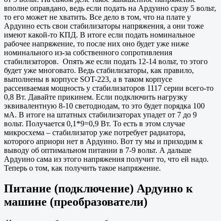
вполне оправдано, ведь если подать на Ардуино сразу 5 вольт,
то его может не хватить. Все дело в том, что на плате у
Ардуино есть свои стабилизаторы напряжения, а они тоже
имеют какой-то КПД. В итоге если подать номинальное
рабочее напряжение, то после них оно будет уже ниже
номинального из-за собственного сопротивления
стабилизаторов. Опять же если подать 12-14 вольт, то этого
будет уже многовато. Ведь стабилизаторы, как правило,
выполнены в корпусе SOT-223, а в таком корпусе
рассеиваемая мощность у стабилизаторов 1117 серии всего-то
0,8 Вт. Давайте прикинем. Если подключить нагрузку
эквивалентную 8-10 светодиодам, то это будет порядка 100
мА. В итоге на штатных стабилизаторах упадет от 7 до 9
вольт. Получается 0,1*9=0,9 Вт. То есть в этом случае
микросхема – стабилизатор уже потребует радиатора,
которого априори нет в Ардуино. Вот ту мы и приходим к
выводу об оптимальном питании в 7-9 вольт. А дальше
Ардуино сама из этого напряжения получит то, что ей надо.
Теперь о том, как получить такое напряжение.
Питание (подключение) Ардуино к
машине (преобразователи)