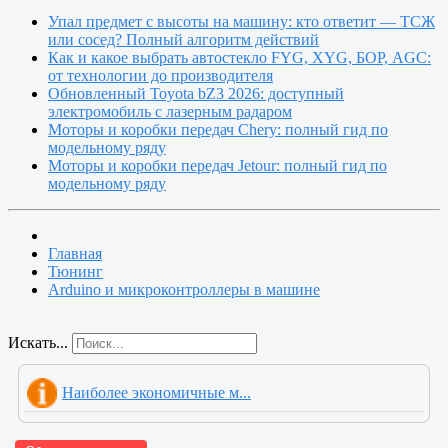
Упал предмет с высоты на машину: кто ответит — ТСЖ
или сосед? Полный алгоритм действий
Как и какое выбрать автостекло FYG, XYG, БОР, AGC:
от технологии до производителя
Обновленный Toyota bZ3 2026: доступный
электромобиль с лазерным радаром
Моторы и коробки передач Chery: полный гид по
модельному ряду
Моторы и коробки передач Jetour: полный гид по
модельному ряду
Главная
Тюнинг
Arduino и микроконтроллеры в машине
Искать...
Наиболее экономичные м...