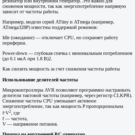
резонатор или внутренний генератор. Это важно для
снижения мощности, так как энергопотребление напрямую
зависит от частоты работы.
Например, модели серий ATtiny и ATmega (например,
ATmega328P) известны поддержкой режимов:
Idle (ожидание) — отключает CPU, но сохраняет работу
периферии.
Power-down — глубокая спячка с минимальным потреблением
(до 0.1 мкА при 1.8 В)2.
Как снизить мощность за счет снижения частоты работы
Использование делителей частоты
Микроконтроллеры AVR позволяют программно настраивать
делители тактовой частоты (например, через регистр CLKPR).
Снижение частоты CPU уменьшает активное
энергопотребление, так как мощность P пропорциональна
2
f⋅V
, где
f — частота,
V — напряжение питания.
Переход на внутренний RC-генератор