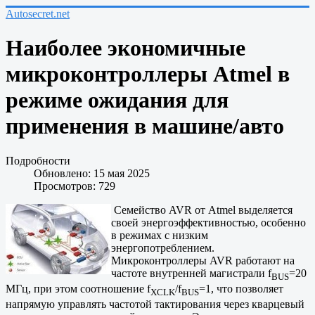
Autosecret.net
Наиболее экономичные
микроконтроллеры Atmel в
режиме ожидания для
применения в машине/авто
Подробности
Обновлено: 15 мая 2025
Просмотров: 729
Семейство AVR от Atmel выделяется
своей энергоэффективностью, особенно
в режимах с низким
энергопотреблением.
Микроконтроллеры AVR работают на
частоте внутренней магистрали f
=20
BUS
МГц, при этом соотношение f
/f
=1, что позволяет
XCLK
BUS
напрямую управлять частотой тактирования через кварцевый