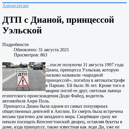
Autosecret.net
ДТП с Дианой, принцессой
Уэльской
Подробности
Обновлено: 31 августа 2021
Просмотров: 863
...после полуночи 31 августа 1997 года
Диана, принцесса Уэльская, которую
ласково называли «народной
принцессой», погибла в автокатастрофе
в Париже. Ей было 36 лет. Кроме того в
аварии погиб ее друг, светская львица
египетского происхождения Доди Файед, водитель
автомобиля Анри Поль.
Принцесса Диана была одним из самых популярных
общественных деятелей в Англии. Ее смерть была встречена
весьма трагично для западного мира. Скорбящие сразу же
начали посещать Кенсингтонский дворец, оставляя букеты в
доме, куда принцессе, также известная как леди Ди, уже не