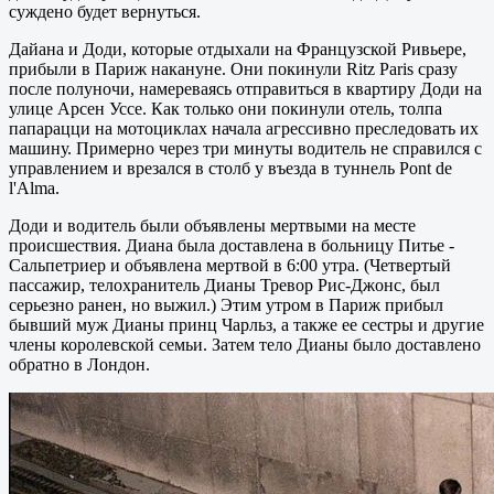
суждено будет вернуться.
Дайана и Доди, которые отдыхали на Французской Ривьере,
прибыли в Париж накануне. Они покинули Ritz Paris сразу
после полуночи, намереваясь отправиться в квартиру Доди на
улице Арсен Уссе. Как только они покинули отель, толпа
папарацци на мотоциклах начала агрессивно преследовать их
машину. Примерно через три минуты водитель не справился с
управлением и врезался в столб у въезда в туннель Pont de
l'Alma.
Доди и водитель были объявлены мертвыми на месте
происшествия. Диана была доставлена ​​в больницу Питье -
Сальпетриер и объявлена ​​мертвой в 6:00 утра. (Четвертый
пассажир, телохранитель Дианы Тревор Рис-Джонс, был
серьезно ранен, но выжил.) Этим утром в Париж прибыл
бывший муж Дианы принц Чарльз, а также ее сестры и другие
члены королевской семьи. Затем тело Дианы было доставлено
обратно в Лондон.