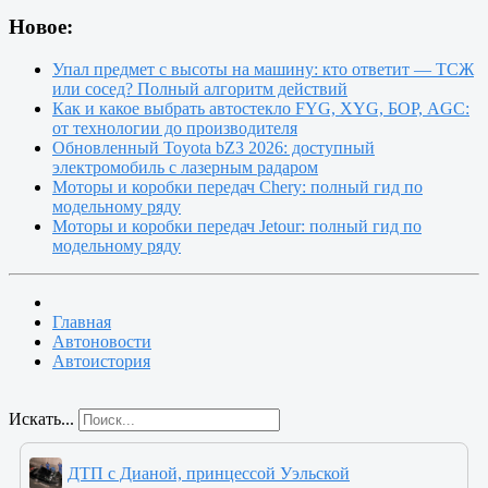
Новое:
Упал предмет с высоты на машину: кто ответит — ТСЖ
или сосед? Полный алгоритм действий
Как и какое выбрать автостекло FYG, XYG, БОР, AGC:
от технологии до производителя
Обновленный Toyota bZ3 2026: доступный
электромобиль с лазерным радаром
Моторы и коробки передач Chery: полный гид по
модельному ряду
Моторы и коробки передач Jetour: полный гид по
модельному ряду
Главная
Автоновости
Автоистория
Искать...
ДТП с Дианой, принцессой Уэльской