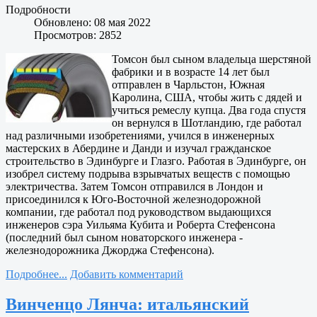
Подробности
Обновлено: 08 мая 2022
Просмотров: 2852
Томсон был сыном владельца шерстяной
фабрики и в возрасте 14 лет был
отправлен в Чарльстон, Южная
Каролина, США, чтобы жить с дядей и
учиться ремеслу купца. Два года спустя
он вернулся в Шотландию, где работал
над различными изобретениями, учился в инженерных
мастерских в Абердине и Данди и изучал гражданское
строительство в Эдинбурге и Глазго. Работая в Эдинбурге, он
изобрел систему подрыва взрывчатых веществ с помощью
электричества. Затем Томсон отправился в Лондон и
присоединился к Юго-Восточной железнодорожной
компании, где работал под руководством выдающихся
инженеров сэра Уильяма Кубита и Роберта Стефенсона
(последний был сыном новаторского инженера -
железнодорожника Джорджа Стефенсона).
Подробнее...
Добавить комментарий
Винченцо Лянча: итальянский