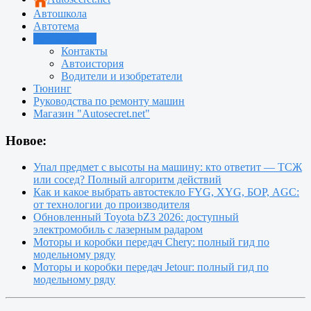
Автошкола
Автотема
Автоновости
Контакты
Автоистория
Водители и изобретатели
Тюнинг
Руководства по ремонту машин
Магазин "Autosecret.net"
Новое:
Упал предмет с высоты на машину: кто ответит — ТСЖ
или сосед? Полный алгоритм действий
Как и какое выбрать автостекло FYG, XYG, БОР, AGC:
от технологии до производителя
Обновленный Toyota bZ3 2026: доступный
электромобиль с лазерным радаром
Моторы и коробки передач Chery: полный гид по
модельному ряду
Моторы и коробки передач Jetour: полный гид по
модельному ряду