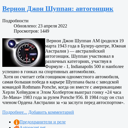
Вернон Джон Шуппан: автогонщик
Подробности
Обновлено: 23 апреля 2022
Просмотров: 1449
Вернон Джон Шуппан AM (родился 19
марта 1943 года в Булеру-центре, Южная
Австралия ) — австралийский
автогонщик. Шуппан участвовал в
различных категориях, участвуя в
Формуле - 1, Indianapolis 500 и наиболее
успешно в гонках на спортивных автомобилях.
Хотя он считает себя гонщиком одноместного автомобиля,
самая большая победа в карьере Шуппана была с заводской
командой Rothmans Porsche, когда он вместе с американцами
Херли Хейвудом и Элом Холбертом выиграл гонку «24 часа
Ле-Мана» 1983 года за рулем Porsche 956. В 1984 году он стал
членом Ордена Австралии за «за заслуги перед автоспортом».
Подробнее...
Добавить комментарий
Предохранители и реле
Autosecret.net