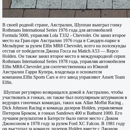
В своей родной стране, Австралии, Шуппан выиграл гонку
Rothmans International Series 1976 года для автомобилей
Formula 5000, управляя Lola T332 - Chevrolet. Он занял второе
место на Гран-при Австралии 1976 года в Сандаун-парке в
Мельбурне за рулем Elfin MR8 Chevrolet, всего на полсекунды
отстав от победителя Джона Госса на Matich A53 — Repco
Holden. Он также занял второе место в международной серии
Rothmans International Series 1978 года, управляя автомобилем
Elfin MR8-Chevrolet для соотечественника из Южной
Австралии Гарри Купера, владельца и основателя
компании.Elfin Sports Cars и его завод управляют Ansett Team
Elfin.
Шуппан регулярно возвращался домой в Австралию, чтобы
участвовать в гонках, он также был популярным штурманом в
ведущих гоночных командах, таких как Allan Moffat Racing ,
Dick Johnson Racing и команда дилеров Holden, управляемая
Питером Броком, в гонках Sandown 400 и Bathurst 1000. Его
лучшим результатом в Батерсте было пятое место с Диком
Джонсоном в 1978 году за рулем Ford XC Falcon. В 1981 году
он выступал за команду дилеров Holden вместе с Джоном