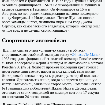
из-за проблем с трансмиссией. В 1977 году Шуппан выступал
за Surtees, финишировав 12-м в Великобритании и лучшим в
карьере седьмым в Германии. Он финишировал 16-м в
Австрии, но не прошел квалификацию на свою последнюю
гонку Формулы-1 в Нидерландах. Позже Шуппан описал
босса команды Surtees, чемпиона мира 1964 года Джона
Сертиса, как самовластного владельца, который «всегда знал
лучше всех и не слушал своих гонщиков».
Спортивные автомобили
Шуппан сделал очень успешную карьеру в области
спортивных автомобилей, выиграв гонку «
24 часа Ле-Мана
»
1983 года для официальной заводской команды Porsche вместе
с Элом Холбертом и Херли Хейвудом на автомобиле Rothmans
Porsche 956 (№ 3). Холберт проехал последний круг гонки с
перегревом двигателя(с паром из под капота), вызванным
блокировкой потока воздуха к радиатору, который охлаждал
головки. Двигатель заклинил, когда он пересек финишную
черту. Автомобиль, занявший второе место, Rothmans Porsche
№1 защищавших победителей Джеки Икса и Дерека Белла,
отставал от своих товарищей по команде всего на 17 секунд
по окончании 24 часов гонки.
Выиграв Ле-Ман в 1983 году, Шуппан стал вторым