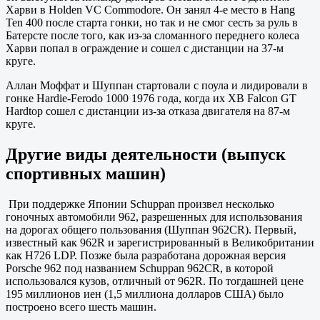
Харви в Holden VC Commodore. Он занял 4-е место в Hang
Ten 400 после старта гонки, но так и не смог сесть за руль в
Батерсте после того, как из-за сломанного переднего колеса
Харви попал в ограждение и сошел с дистанции на 37-м
круге.
Аллан Моффат и Шуппан стартовали с поула и лидировали в
гонке Hardie-Ferodo 1000 1976 года, когда их XB Falcon GT
Hardtop сошел с дистанции из-за отказа двигателя на 87-м
круге.
Другие виды деятельности (выпуск
спортивных машин)
При поддержке Японии Schuppan произвел несколько
гоночных автомобили 962, разрешенных для использования
на дорогах общего пользования (Шуппан 962CR). Первый,
известный как 962R и зарегистрированный в Великобритании
как H726 LDP. Позже была разработана дорожная версия
Porsche 962 под названием Schuppan 962CR, в которой
использовался кузов, отличный от 962R. По тогдашней цене
195 миллионов иен (1,5 миллиона долларов США) было
построено всего шесть машин.