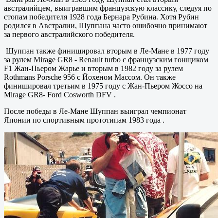
австралийцем, выигравшим французскую классику, следуя по
стопам победителя 1928 года Бернара Рубина. Хотя Рубин
родился в Австралии, Шуппана часто ошибочно принимают
за первого австралийского победителя.
Шуппан также финишировал вторым в Ле-Мане в 1977 году
за рулем Mirage GR8 - Renault turbo с французским гонщиком
F1 Жан-Пьером Жарье и вторым в 1982 году за рулем
Rothmans Porsche 956 с Йохеном Массом. Он также
финишировал третьим в 1975 году с Жан-Пьером Жоссо на
Mirage GR8- Ford Cosworth DFV .
После победы в Ле-Мане Шуппан выиграл чемпионат
Японии по спортивным прототипам 1983 года .