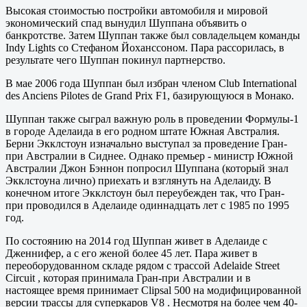
Высокая стоимостью постройки автомобиля и мировой
экономический спад вынудил Шуппана объявить о
банкротстве. Затем Шуппан также был совладельцем команды
Indy Lights со Стефаном Йоханссоном. Пара рассорилась, в
результате чего Шуппан покинул партнерство.
В мае 2006 года Шуппан был избран членом Club International
des Anciens Pilotes de Grand Prix F1, базирующуюся в Монако.
Шуппан также сыграл важную роль в проведении Формулы-1
в городе Аделаида в его родном штате Южная Австралия.
Берни Экклстоун изначально выступал за проведение Гран-
при Австралии в Сиднее. Однако премьер - министр Южной
Австралии Джон Бэннон попросил Шуппана (который знал
Экклстоуна лично) приехать и взглянуть на Аделаиду. В
конечном итоге Экклстоун был переубежден так, что Гран-
при проводился в Аделаиде одиннадцать лет с 1985 по 1995
год.
По состоянию на 2014 год Шуппан живет в Аделаиде с
Дженнифер, а с его женой более 45 лет. Пара живет в
переоборудованном складе рядом с трассой Adelaide Street
Circuit , которая принимала Гран-при Австралии и в
настоящее время принимает Clipsal 500 на модифицированной
версии трассы для суперкаров V8 . Несмотря на более чем 40-