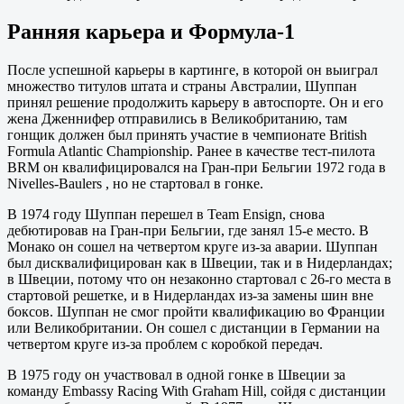
Ранняя карьера и Формула-1
После успешной карьеры в картинге, в которой он выиграл
множество титулов штата и страны Австралии, Шуппан
принял решение продолжить карьеру в автоспорте. Он и его
жена Дженнифер отправились в Великобританию, там
гонщик должен был принять участие в чемпионате British
Formula Atlantic Championship. Ранее в качестве тест-пилота
BRM он квалифицировался на Гран-при Бельгии 1972 года в
Nivelles-Baulers , но не стартовал в гонке.
В 1974 году Шуппан перешел в Team Ensign, снова
дебютировав на Гран-при Бельгии, где занял 15-е место. В
Монако он сошел на четвертом круге из-за аварии. Шуппан
был дисквалифицирован как в Швеции, так и в Нидерландах;
в Швеции, потому что он незаконно стартовал с 26-го места в
стартовой решетке, и в Нидерландах из-за замены шин вне
боксов. Шуппан не смог пройти квалификацию во Франции
или Великобритании. Он сошел с дистанции в Германии на
четвертом круге из-за проблем с коробкой передач.
В 1975 году он участвовал в одной гонке в Швеции за
команду Embassy Racing With Graham Hill, сойдя с дистанции