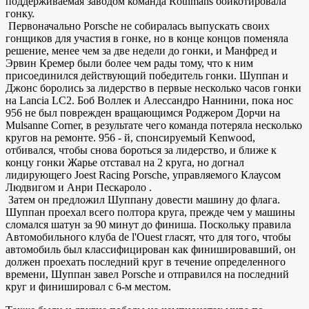
поддерживаемая заводом команда Rothmans бойкотировала
гонку.
Первоначально Porsche не собиралась выпускать своих
гонщиков для участия в гонке, но в конце концов поменяла
решение, менее чем за две недели до гонки, и Манфред и
Эрвин Кремер были более чем рады тому, что к ним
присоединился действующий победитель гонки. Шуппан и
Джонс боролись за лидерство в первые несколько часов гонки
на Lancia LC2. Боб Воллек и Алессандро Наннини, пока нос
956 не был поврежден вращающимся Роджером Дорчи на
Mulsanne Corner, в результате чего команда потеряла несколько
кругов на ремонте. 956 - й, спонсируемый Kenwood,
отбивался, чтобы снова бороться за лидерство, и ближе к
концу гонки Жарье отставал на 2 круга, но догнал
лидирующего Joest Racing Porsche, управляемого Клаусом
Людвигом и Анри Пескароло .
Затем он предложил Шуппану довести машину до флага.
Шуппан проехал всего полтора круга, прежде чем у машины
сломался шатун за 90 минут до финиша. Поскольку правила
Автомобильного клуба de l'Ouest гласят, что для того, чтобы
автомобиль был классифицирован как финишировавший, он
должен проехать последний круг в течение определенного
времени, Шуппан завел Porsche и отправился на последний
круг и финишировал с 6-м местом.