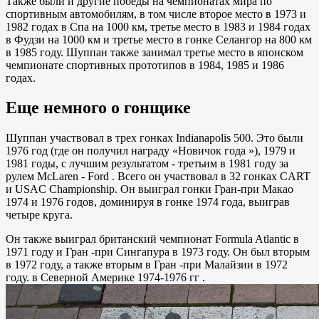
Также были и другие победы на чемпионатах мира по
спортивным автомобилям, в том числе второе место в 1973 и
1982 годах в Спа на 1000 км, третье место в 1983 и 1984 годах
в Фудзи на 1000 км и третье место в гонке Селангор на 800 км
в 1985 году. Шуппан также занимал третье место в японском
чемпионате спортивных прототипов в 1984, 1985 и 1986
годах.
Еще немного о гонщике
Шуппан участвовал в трех гонках Indianapolis 500. Это были
1976 год (где он получил награду «Новичок года »), 1979 и
1981 годы, с лучшим результатом - третьим в 1981 году за
рулем McLaren - Ford . Всего он участвовал в 32 гонках CART
и USAC Championship. Он выиграл гонки Гран-при Макао
1974 и 1976 годов, доминируя в гонке 1974 года, выиграв
четыре круга.
Он также выиграл британский чемпионат Formula Atlantic в
1971 году и Гран -при Сингапура в 1973 году. Он был вторым
в 1972 году, а также вторым в Гран -при Малайзии в 1972
году. в Северной Америке 1974-1976 гг .