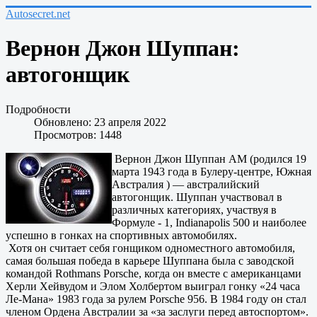
Autosecret.net
Вернон Джон Шуппан:
автогонщик
Подробности
Обновлено: 23 апреля 2022
Просмотров: 1448
Вернон Джон Шуппан AM (родился 19
марта 1943 года в Булеру-центре, Южная
Австралия ) — австралийский
автогонщик. Шуппан участвовал в
различных категориях, участвуя в
Формуле - 1, Indianapolis 500 и наиболее
успешно в гонках на спортивных автомобилях.
Хотя он считает себя гонщиком одноместного автомобиля,
самая большая победа в карьере Шуппана была с заводской
командой Rothmans Porsche, когда он вместе с американцами
Херли Хейвудом и Элом Холбертом выиграл гонку «24 часа
Ле-Мана» 1983 года за рулем Porsche 956. В 1984 году он стал
членом Ордена Австралии за «за заслуги перед автоспортом».