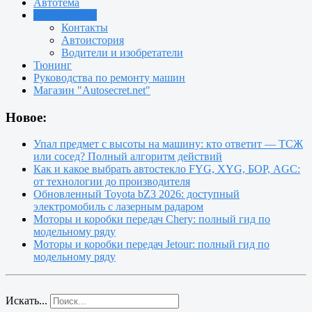
Автотема
Автоновости
Контакты
Автоистория
Водители и изобретатели
Тюнинг
Руководства по ремонту машин
Магазин "Autosecret.net"
Новое:
Упал предмет с высоты на машину: кто ответит — ТСЖ
или сосед? Полный алгоритм действий
Как и какое выбрать автостекло FYG, XYG, БОР, AGC:
от технологии до производителя
Обновленный Toyota bZ3 2026: доступный
электромобиль с лазерным радаром
Моторы и коробки передач Chery: полный гид по
модельному ряду
Моторы и коробки передач Jetour: полный гид по
модельному ряду
Искать...