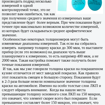
производить подряд несколько
измерений в одной
контролируемой точке, это не
позволит вам ошибиться, так как
при получении среднего значения из измеренных ваше
представление будет более верным. При чем показания будет
точнее при максимально возможном количестве измерений,
из которых будет складываться среднее арифметическое
значение.
Особенностью некоторых толщиномеров могут быть
изменяемые диапазоны измерений. Так если вы собрались
измерять например толщину краски до 300 мкм, то выставите
прибор (если это возможно) на диапазон чуть выше
планируемого к измерению, то есть например 400 мкм, а не
2000 мкм. Такая настройка поможет также получить более
точные показания измерений.
И так, как мы уже говорили толщина краски на покрашенном
кузове отличается от мест заводской покраски. Как правило
этот показатель смещен в большую сторону. Показания будут
в 2-3 раза больше нежели номинальное значение толщины
краски на автомобиле. Именно на особо толстые слои ЛКП и
следует обращать внимание. Когда вы нашли места
превышающие толщину основного слоя ЛКП на 150 микрон,
это означает, что элемент скорее всего был покрашен Если
превышение составляет более 150 микрон, это означает, что