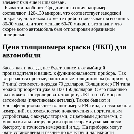
элемент был еще и шпаклеван.
Бывает и наоборот. Средние показания например
составляют 120-130 микрон, что соответствует заводской
покраске, но в каком-то месте прибор показывает всего лишь
80-90 мкм, или того меньше 60-70 микрон, это значит, что
скорее всего автомобиль был отполирован абразивной
полиролью.
Цена толщиномера краски (ЛКП) для
автомобиля
Здесь, как и всегда, все будет зависеть от амбиций
производителя и ваших, к функциональности прибора. Так
встречаются простые, однотипные толщиномеры (например,
F типа) стоимость порядка 70 долларов. Толщиномер FN типа
можно приобрести уже за 100-150 долларов. С его помощью
вы сможете контролировать толщину ЛКП и на бамперах
автомобиля (пластиковых деталях). Также бывают и
многофункциональные толщиномеры FN-типа, с памятью для
измерений, с возможностью подключения к портативным
устройствам, с аккумуляторами, с цветными дисплеями, с
мощными анализирующими процессорами ускоряющими
быстроту и точность измерений и т.д. На приборах могут
быть установлены и разные по качеству и надежности