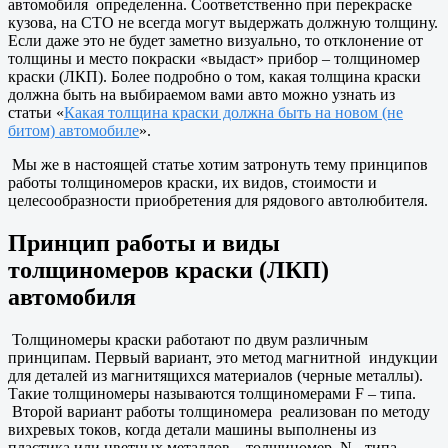
автомобиля определенна. Соответственно при перекраске
кузова, на СТО не всегда могут выдержать должную толщину.
Если даже это не будет заметно визуально, то отклонение от
толщины и место покраски «выдаст» прибор – толщиномер
краски (ЛКП). Более подробно о том, какая толщина краски
должна быть на выбираемом вами авто можно узнать из
статьи «
Какая толщина краски должна быть на новом (не
битом) автомобиле
».
Мы же в настоящей статье хотим затронуть тему принципов
работы толщиномеров краски, их видов, стоимости и
целесообразности приобретения для рядового автолюбителя.
Принцип работы и виды
толщиномеров краски (ЛКП)
автомобиля
Толщиномеры краски работают по двум различным
принципам. Первый вариант, это метод магнитной индукции
для деталей из магнитящихся материалов (черные металлы).
Такие толщиномеры называются толщиномерами F – типа.
Второй вариант работы толщиномера реализован по методу
вихревых токов, когда детали машины выполнены из
пластика или цветных металлов – толщиномер N - типа.