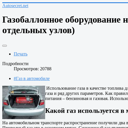
Autosecret.net
Газобаллонное оборудование 
отдельных узлов)
Печать
Подробности
Просмотров: 20788
#Газ в автомобиле
Использование газа в качестве топлива д
газа и ряд других параметров. Как прави
питания – бензиновая и газовая. Использ
Какой газ используется в
На автомобильном транспорте распространение получили два ви
Природный газ это в основном метан. Сжиженный газ является