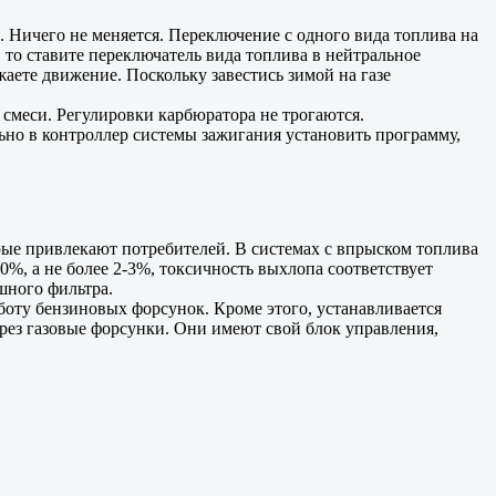
. Ничего не меняется. Переключение с одного вида топлива на
 то ставите переключатель вида топлива в нейтральное
жаете движение. Поскольку завестись зимой на газе
й смеси. Регулировки карбюратора не трогаются.
ьно в контроллер системы зажигания установить программу,
ые привлекают потребителей. В системах с впрыском топлива
0%, а не более 2-3%, токсичность выхлопа соответствует
шного фильтра.
боту бензиновых форсунок. Кроме этого, устанавливается
ерез газовые форсунки. Они имеют свой блок управления,