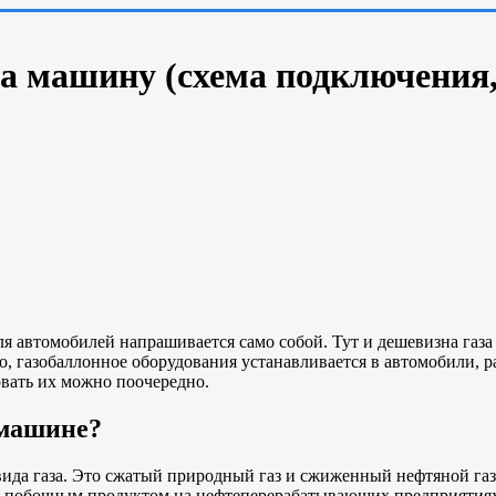
на машину (схема подключения
ля автомобилей напрашивается само собой. Тут и дешевизна газа
ло, газобаллонное оборудования устанавливается в автомобили, 
овать их можно поочередно.
 машине?
да газа. Это сжатый природный газ и сжиженный нефтяной газ. 
 побочным продуктом на нефтеперерабатывающих предприятиях и