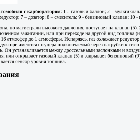
втомобиля с карбюратором
: 1 - газовый баллон; 2 – мультиклап
едуктор; 7 – дозатор; 8 – смеситель; 9 - бензиновый клапан; 10 
а, по магистрали высокого давления, поступает на клапан (5). 
юченном зажигании, или при переходе на другой вид топлива (име
16 атмосфер до 1 атмосферы. Испаряясь, газ охлаждает редуктор.
редукторе имеются штуцера подключаемый через патрубки к сист
итель. Он устанавливается между дроссельными заслонками и возд
, или открывает газовый клапан (5) и закрывает бензиновый (9)
ивается сенсор уровня топлива.
вания