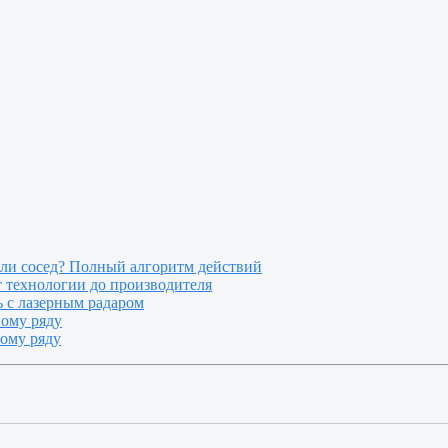
или сосед? Полный алгоритм действий
т технологии до производителя
 с лазерным радаром
ному ряду
ному ряду