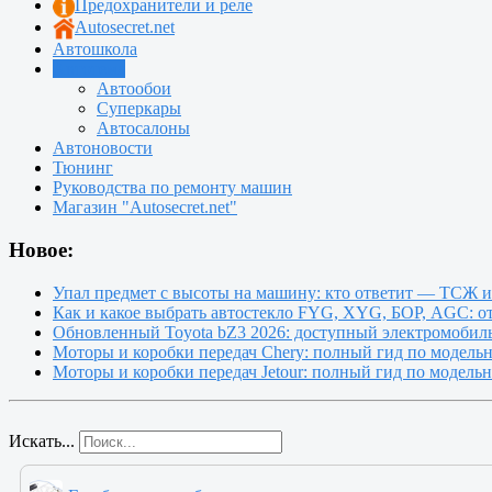
Предохранители и реле
Autosecret.net
Автошкола
Автотема
Автообои
Суперкары
Автосалоны
Автоновости
Тюнинг
Руководства по ремонту машин
Магазин "Autosecret.net"
Новое:
Упал предмет с высоты на машину: кто ответит — ТСЖ 
Как и какое выбрать автостекло FYG, XYG, БОР, AGC: о
Обновленный Toyota bZ3 2026: доступный электромобиль
Моторы и коробки передач Chery: полный гид по модель
Моторы и коробки передач Jetour: полный гид по модель
Искать...