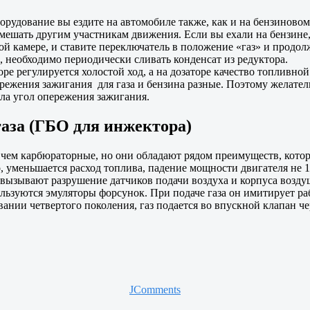
рудование вы ездите на автомобиле также, как и на бензиновом
 мешать другим участникам движения. Если вы ехали на бензине,
ой камере, и ставите переключатель в положение «газ» и продол
, необходимо периодически сливать конденсат из редуктора.
ре регулируется холостой ход, а на дозаторе качество топливно
режения зажигания для газа и бензина разные. Поэтому желател
яла угол опережения зажигания.
аза (ГБО для инжектора)
чем карбюраторные, но они обладают рядом преимуществ, котор
, уменьшается расход топлива, падение мощности двигателя не 1
вызывают разрушение датчиков подачи воздуха и корпуса возду
льзуются эмуляторы форсунок. При подаче газа он имитирует ра
ании четвертого поколения, газ подается во впускной клапан ч
JComments