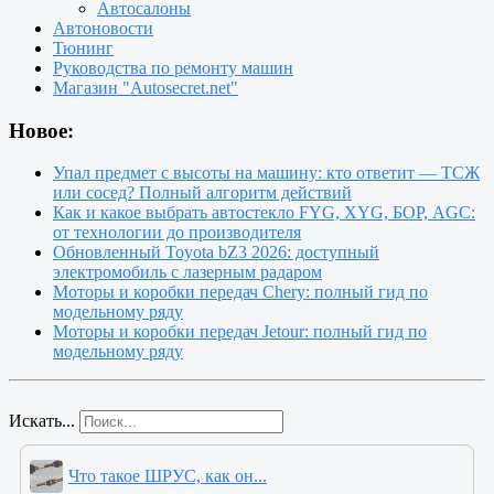
Автосалоны
Автоновости
Тюнинг
Руководства по ремонту машин
Магазин "Autosecret.net"
Новое:
Упал предмет с высоты на машину: кто ответит — ТСЖ
или сосед? Полный алгоритм действий
Как и какое выбрать автостекло FYG, XYG, БОР, AGC:
от технологии до производителя
Обновленный Toyota bZ3 2026: доступный
электромобиль с лазерным радаром
Моторы и коробки передач Chery: полный гид по
модельному ряду
Моторы и коробки передач Jetour: полный гид по
модельному ряду
Искать...
Что такое ШРУС, как он...