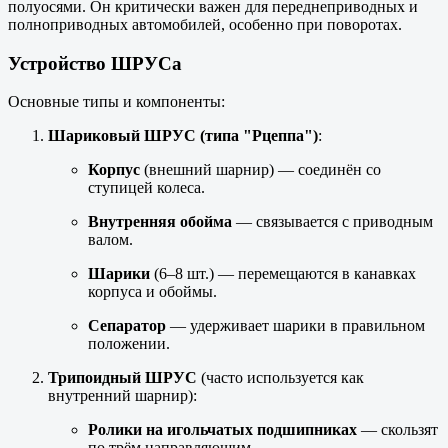
полуосями. Он критически важен для переднеприводных и
полноприводных автомобилей, особенно при поворотах.
Устройство ШРУСа
Основные типы и компоненты:
Шариковый ШРУС (типа "Рцеппа")
:
Корпус
(внешний шарнир) — соединён со
ступицей колеса.
Внутренняя обойма
— связывается с приводным
валом.
Шарики
(6–8 шт.) — перемещаются в канавках
корпуса и обоймы.
Сепаратор
— удерживает шарики в правильном
положении.
Трипоидный ШРУС
(часто используется как
внутренний шарнир):
Ролики на игольчатых подшипниках
— скользят
по трём направляющим.