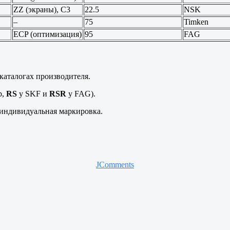
ZZ (экраны), C3
22.5
NSK
–
75
Timken
ECP (оптимизация)
95
FAG
 каталогах производителя.
р,
RS
у SKF и
RSR
у FAG).
индивидуальная маркировка.
JComments