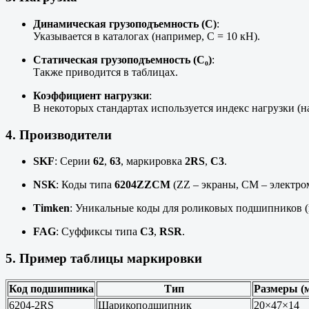
Динамическая грузоподъемность (C)
:
Указывается в каталогах (например, C = 10 кН).
Статическая грузоподъемность (C₀)
:
Также приводится в таблицах.
Коэффициент нагрузки
:
В некоторых стандартах используется индекс нагрузки (
4. Производители
SKF
: Серии
62
,
63
, маркировка
2RS
,
C3
.
NSK
: Коды типа
6204ZZCM
(ZZ – экраны, CM – электро
Timken
: Уникальные коды для роликовых подшипников 
FAG
: Суффиксы типа
C3
,
RSR
.
5. Пример таблицы маркировки
Код подшипника
Тип
Размеры (
6204-2RS
Шарикоподшипник
20×47×14