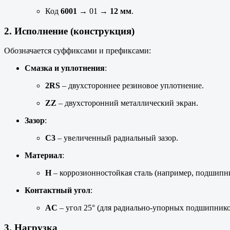
Код
6001
→ 01 →
12 мм
.
2. Исполнение (конструкция)
Обозначается суффиксами и префиксами:
Смазка и уплотнения
:
2RS
– двухстороннее резиновое уплотнение.
ZZ
– двухсторонний металлический экран.
Зазор
:
C3
– увеличенный радиальный зазор.
Материал
:
H
– коррозионностойкая сталь (например, подшип
Контактный угол
:
AC
– угол 25° (для радиально-упорных подшипнико
3. Нагрузка