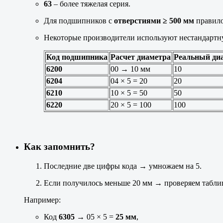
63
– более тяжелая серия.
Для подшипников с
отверстиями ≥ 500 мм
правило
Некоторые производители используют нестандарт
Код подшипника
Расчет диаметра
Реальный диа
6200
00 → 10 мм
10
6204
04 × 5 = 20
20
6210
10 × 5 = 50
50
6220
20 × 5 = 100
100
Как запомнить?
Последние две цифры кода → умножаем на 5.
Если получилось меньше 20 мм → проверяем таблицу 
Например:
Код
6305
→ 05 × 5 =
25 мм
,