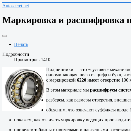
Autosecret.net
Маркировка и расшифровка 
Печать
Подробности
Просмотров: 1410
Подшипники — это «суставы» механизмов,
напоминающая шифр из цифр и букв, част
с маркировкой
6220
имеет отверстие 100 
В этом материале мы
расшифруем систе
разберем, как размеры отверстия, внешн
объясним, что означают суффиксы вроде
покажем, как отличать маркировку ведущих производител
приведем таблицы с примерами и наглядными расчетами.