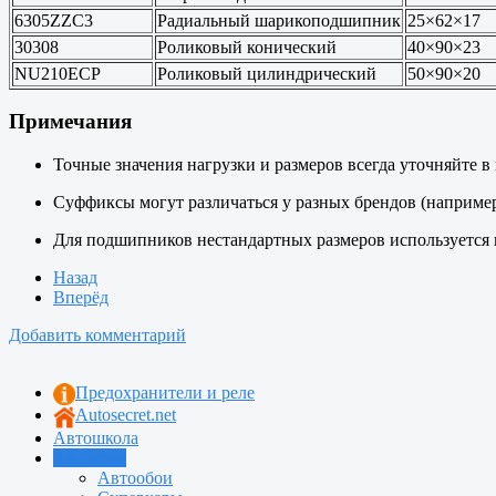
6305ZZC3
Радиальный шарикоподшипник
25×62×17
30308
Роликовый конический
40×90×23
NU210ECP
Роликовый цилиндрический
50×90×20
Примечания
Точные значения нагрузки и размеров всегда уточняйте в
Суффиксы могут различаться у разных брендов (наприме
Для подшипников нестандартных размеров используется 
Назад
Вперёд
Добавить комментарий
Предохранители и реле
Autosecret.net
Автошкола
Автотема
Автообои