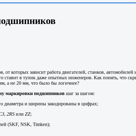
подшипников
 от которых зависит работа двигателей, станков, автомобилей 
о ставит в тупик даже опытных инженеров. Как понять, что скр
мм, а не 20 мм, что было бы логичнее?
му маркировки подшипников
шаг за шагом:
его диаметра и ширины закодированы в цифрах;
C3
,
2RS
или
ZZ
;
ей (SKF, NSK, Timken);