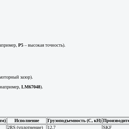
например,
P5
– высокая точность).
моторный зазор).
(например,
LM67048
).
мм)
Исполнение
Грузоподъемность (C, кН)
Производит
2RS (уплотнение)
12.7
SKF