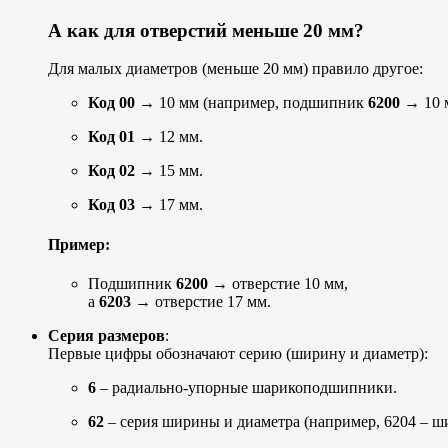
А как для отверстий меньше 20 мм?
Для малых диаметров (меньше 20 мм) правило другое:
Код 00
→ 10 мм (например, подшипник
6200
→ 10 
Код 01
→ 12 мм.
Код 02
→ 15 мм.
Код 03
→ 17 мм.
Пример:
Подшипник
6200
→ отверстие 10 мм,
а
6203
→ отверстие 17 мм.
Серия размеров
:
Первые цифры обозначают серию (ширину и диаметр):
6
– радиально-упорные шарикоподшипники.
62
– серия ширины и диаметра (например, 6204 – ш