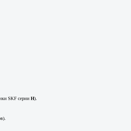
ники SKF серии
H
).
в).