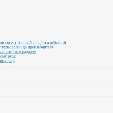
или сосед? Полный алгоритм действий
т технологии до производителя
 с лазерным радаром
ному ряду
ному ряду