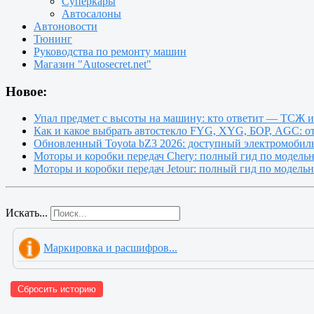
Суперкары
Автосалоны
Автоновости
Тюнинг
Руководства по ремонту машин
Магазин "Autosecret.net"
Новое:
Упал предмет с высоты на машину: кто ответит — ТСЖ 
Как и какое выбрать автостекло FYG, XYG, БОР, AGC: о
Обновленный Toyota bZ3 2026: доступный электромобиль
Моторы и коробки передач Chery: полный гид по модель
Моторы и коробки передач Jetour: полный гид по модель
Искать...
Маркировка и расшифров...
Сбросить историю