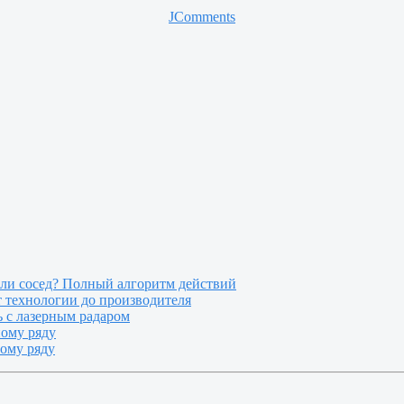
JComments
или сосед? Полный алгоритм действий
т технологии до производителя
 с лазерным радаром
ному ряду
ному ряду