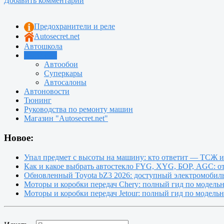
Добавить комментарий
Предохранители и реле
Autosecret.net
Автошкола
Автотема
Автообои
Суперкары
Автосалоны
Автоновости
Тюнинг
Руководства по ремонту машин
Магазин "Autosecret.net"
Новое:
Упал предмет с высоты на машину: кто ответит — ТСЖ 
Как и какое выбрать автостекло FYG, XYG, БОР, AGC: о
Обновленный Toyota bZ3 2026: доступный электромобиль
Моторы и коробки передач Chery: полный гид по модель
Моторы и коробки передач Jetour: полный гид по модель