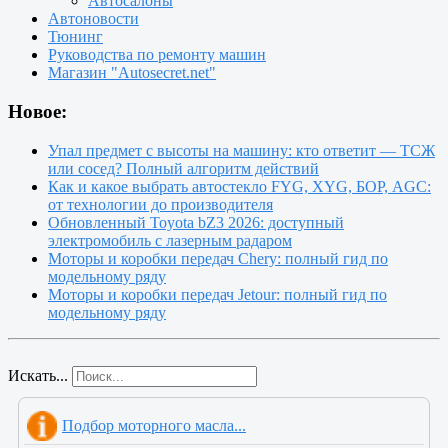
Автосалоны
Автоновости
Тюнинг
Руководства по ремонту машин
Магазин "Autosecret.net"
Новое:
Упал предмет с высоты на машину: кто ответит — ТСЖ
или сосед? Полный алгоритм действий
Как и какое выбрать автостекло FYG, XYG, БОР, AGC:
от технологии до производителя
Обновленный Toyota bZ3 2026: доступный
электромобиль с лазерным радаром
Моторы и коробки передач Chery: полный гид по
модельному ряду
Моторы и коробки передач Jetour: полный гид по
модельному ряду
Искать...
Подбор моторного масла...