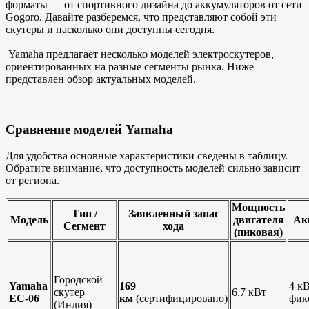
форматы — от спортивного дизайна до аккумуляторов от сети
Gogoro. Давайте разберемся, что представляют собой эти
скутеры и насколько они доступны сегодня.
Yamaha предлагает несколько моделей электроскутеров,
ориентированных на разные сегменты рынка. Ниже
представлен обзор актуальных моделей.
Сравнение моделей Yamaha
Для удобства основные характеристики сведены в таблицу.
Обратите внимание, что доступность моделей сильно зависит
от региона.
Мощность
Тип /
Заявленный запас
Модель
двигателя
Ак
Сегмент
хода
(пиковая)
Городской
Yamaha
169
4 кВ
скутер
6.7 кВт
EC-06
км
(сертифицировано)
фик
(Индия)