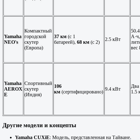
Компактный
50.4
Yamaha
городской
37 км
(с 1
А·ч
2.5 кВт
NEO's
скутер
батареей),
68 км
(с 2)
лит
(Европа)
вес 
Yamaha
Спортивный
106
Два
AEROX
скутер
9.4 кВт
км
(сертифицировано)
1.5 
E
(Индия)
Другие модели и концепты
Yamaha CUXiE
: Модель, представленная на Тайване.