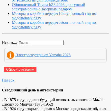
от технологии до производителя
Обновленный Toyota bZ3 2026: доступный
электромобиль с лазерным радаром
Моторы и коробки передач Chery: полный гид по
модельному ряду
Моторы и коробки передач Jetour: полный гид по
модельному ряду
Искать...
Электроскутеры от Yamaha 2026
Сбросить историю
Наверх
Сегодняшний день в автоистории
- В 1875 году родился будущий основатель японской Mazda
Дзюдзиро Мацуда (1875-1952)
- В 1924 году открыта первая в Москве городская автобусная