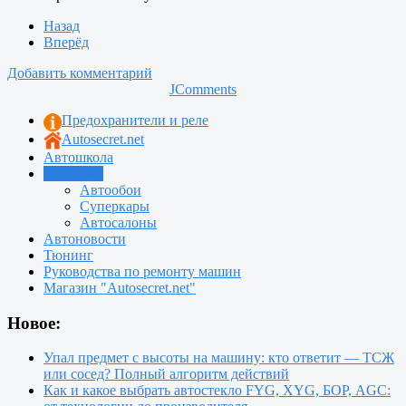
Назад
Вперёд
Добавить комментарий
JComments
Предохранители и реле
Autosecret.net
Автошкола
Автотема
Автообои
Суперкары
Автосалоны
Автоновости
Тюнинг
Руководства по ремонту машин
Магазин "Autosecret.net"
Новое:
Упал предмет с высоты на машину: кто ответит — ТСЖ
или сосед? Полный алгоритм действий
Как и какое выбрать автостекло FYG, XYG, БОР, AGC: