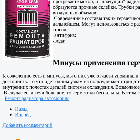
прогреваете мотор, и "плачущий" радиато
образуются прочные склейки. Трубки ра
воздушных объемов.
Современные составы таких герметиков
дальнейшем. Могут использоваться с 
-тосол;
-антифриз;
-вода;
Минусы применения герм
К сожалению есть и минусы, мы о них уже отчасти упоминали.
достоинств. То что идёт одним узлам на пользу, может отрицат
внутренних полостях деталей системы охлаждения. Возможное 
В случае если течи большие, то герметики бессильны. В этом с
"
Ремонт радиатора автомобиля
"
Назад
Вперёд
Добавить комментарий