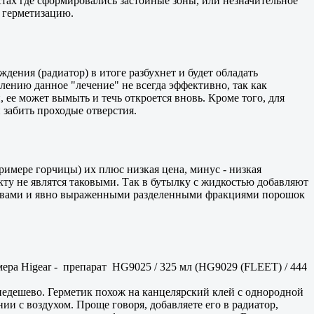
стах где сформировались застойные зоны, или незначительное
т герметизацию.
дения (радиатор) в итоге разбухнет и будет обладать
лению данное "лечение" не всегда эффективно, так как
, ее может вымыть и течь откроется вновь. Кроме того, для
 забить проходые отверстия.
имере горчицы) их плюс низкая цена, минус - низкая
ту не являтся таковыми. Так в бутылку с жидкостью добавляют
оставами и явно выраженными разделенными фракциями порошок
ера Higear - препарат HG9025 / 325 мл (HG9029 (FLEET) / 444
недешево. Герметик похож на канцелярский клей с однородной
и с воздухом. Проще говоря, добавляете его в радиатор,