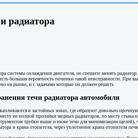
чи радиатора
атора системы охлаждения двигателя, не спешите менять радиато
есть большая вероятность починки такой неисправности. При вы
ено на рынке, и с задачами которые он должен решить
ранения течи радиатора автомобиля
капливаются в застойных зонах, где образуют довольно прочн
месту не полной пропайки медных радиаторов, по месту стыка 
струментом трубки выше и ниже течи для минимизации щелей), ч
атора и крана отопителя, через уплотнение крана отопителя печки