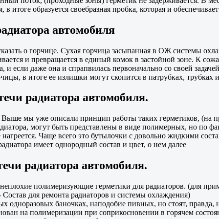
янный поток, (проходные зоны) герметик не задерживается. В ме
, в итоге образуется своебразная пробка, которая и обеспечивае
радиатора автомобиля
казать о горчице. Сухая горчица засыпанная в ОЖ системы охлаж
ивается и превращается в единый комок в застойной зоне. К сожа
, и если даже она и спрапвилась первоначально со своей задачей
ицы, в итоге ее излишки могут скопится в патрубках, трубках и
ечи радиатора автомобиля.
Выше мы уже описали принцип работы таких герметиков, (на пр
диатора, могут быть представлены в виде полимерных, но по фак
 не нагреется. Чаще всего это бутылочки с довольно жидкими с
адиатора имеет однородный состав и цвет, о нем далее
ечи радиатора автомобиля.
неплохие полимеризующие герметики для радиаторов. (для прим
остав для ремонта радиаторов и системы охлаждения)
 одноразовых баночках, наподобие пивных, но стоят, правда, 
ован на полимеризации при соприкосновении в горячем состояни