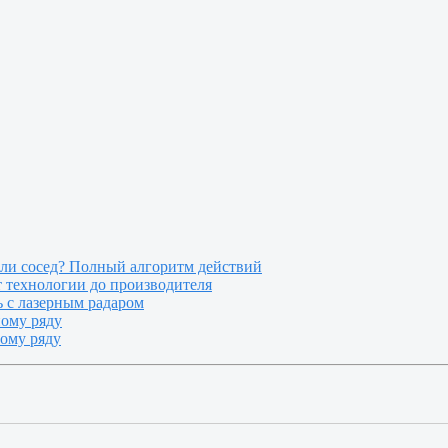
или сосед? Полный алгоритм действий
т технологии до производителя
 с лазерным радаром
ному ряду
ному ряду