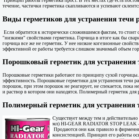
Принцип работы герметика прост. В тех местах где есть посто
течение, частички герметика скапливаются и успевают склеится
Виды герметиков для устранения течи 
Если обратится к исторически сложившимся фактам, то стоит с
"низкими" свойствами герметика. Горчица в итоге как бы свар
горчица все же не герметик. У нее низкие когезионные свойства
эффективной ее работы требуется слишком значимый объем горч
Порошковый герметик для устранения т
Порошковые герметики работают по принципу сухой горчицы. 
эффективность. Порошковые герметики для устранения течи ра
порошок, при этом порошок не реагирует, не спекается, пока
и раствор в котором они находятся. Полимерный герметик для р
Полимерный герметик для устранения т
Существует между тем и действительно 
мл) HI-GEAR RADIATOR STOP LEAK - С
Продаются они как правило в фирменных
консистенцией. Принцип его работы осн