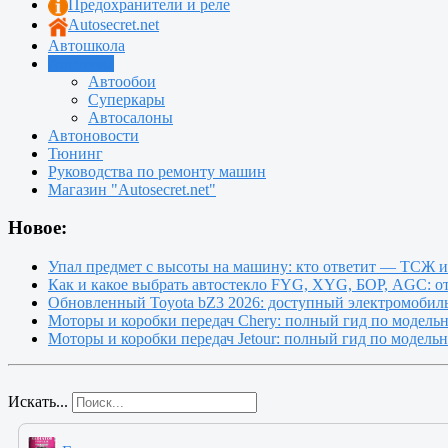
Предохранители и реле
Autosecret.net
Автошкола
Автотема
Автообои
Суперкары
Автосалоны
Автоновости
Тюнинг
Руководства по ремонту машин
Магазин "Autosecret.net"
Новое:
Упал предмет с высоты на машину: кто ответит — ТСЖ 
Как и какое выбрать автостекло FYG, XYG, БОР, AGC: о
Обновленный Toyota bZ3 2026: доступный электромобиль
Моторы и коробки передач Chery: полный гид по модель
Моторы и коробки передач Jetour: полный гид по модель
Искать...