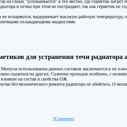
р на глазах "успокаивается" в тех местах, где герметик нагрет и
диатора и печки при этом не пострадают, так как герметик не 
 не испаряются, выдерживает высокую рабочую темпрературу, ос
различными охлаждающими жидкостями
етиков для устранения течи радиатора 
 Минусы использования данных составов заключаются в их плюса
ельно сказаться на других. Сужение проходов особенно, с незна
влияние на состав и свойства ОЖ.
лучае без механического ремонта радиатора не обойтись. О меха
JComments