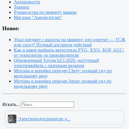
Автоновости
Тюнинг
Руководства по ремонту машин
Магазин "Autosecret.net"
Новое:
Упал предмет с высоты на машину: кто ответит — ТСЖ
или сосед? Полный алгоритм действий
Как и какое выбрать автостекло FYG, XYG, БОР, AGC:
от технологии до производителя
Обновленный Toyota bZ3 2026: доступный
электромобиль с лазерным радаром
Моторы и коробки передач Chery: полный гид по
модельному ряду
Моторы и коробки передач Jetour: полный гид по
модельному ряду
Искать...
Электроподогреватели д...