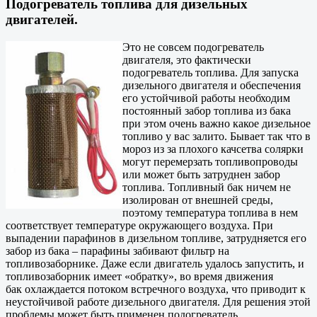
Подогреватель топлива для дизельных
двигателей.
Это не совсем подогреватель
двигателя, это фактически
подогреватель топлива. Для запуска
дизельного двигателя и обеспечения
его устойчивой работы необходим
постоянный забор топлива из бака
при этом очень важно какое дизельное
топливо у вас залито. Бывает так что в
мороз из за плохого качсетва солярки
могут перемерзать топливопроводы
или может быть затруднен забор
топлива. Топливный бак ничем не
изолирован от внешней среды,
поэтому температура топлива в нем
соответствует температуре окружающего воздуха. При
выпадении парафинов в дизельном топливе, затрудняется его
забор из бака – парафины забивают фильтр на
топливозаборнике. Даже если двигатель удалось запустить, и
топливозаборник имеет «обратку», во время движения
бак охлаждается потоком встречного воздуха, что приводит к
неустойчивой работе дизельного двигателя. Для решения этой
проблемы может быть применен подогреватель