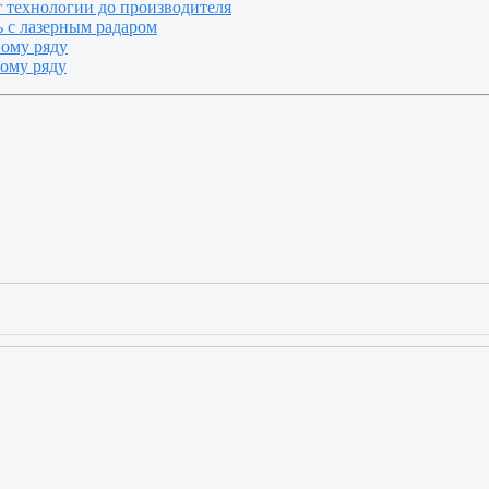
т технологии до производителя
 с лазерным радаром
ному ряду
ному ряду