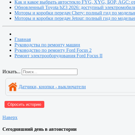
Как и какое выбрать автостекло FYG, XYG, БОР, AGC: о
Обновленный Toyota bZ3 2026: доступный электромобиль
Моторы и коробки передач Chery: полный гид по модель
Моторы и коробки передач Jetour: полный гид по модель
Главная
Руководства по ремонту машин
Руководство по ремонту Ford Focus 2
Ремонт электрооборудования Ford Focus II
Искать...
Датчики, кнопки - выключатели
Сбросить историю
Наверх
Сегодняшний день в автоистории