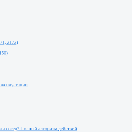
71, 2172)
150)
 эксплуатации
или сосед? Полный алгоритм действий