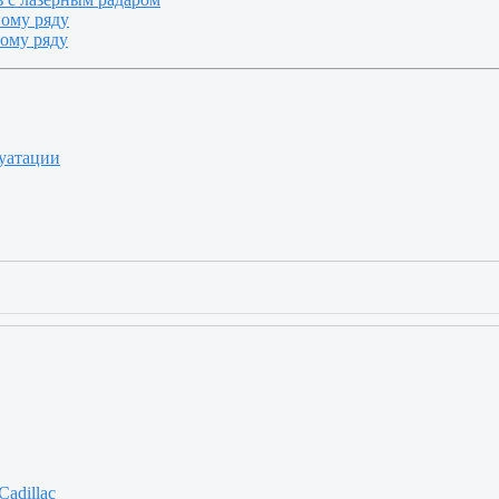
ному ряду
ному ряду
луатации
Cadillac