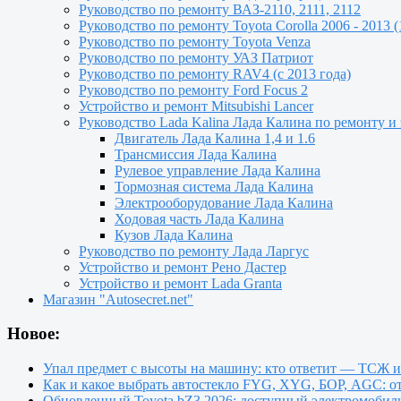
Руководство по ремонту ВАЗ-2110, 2111, 2112
Руководство по ремонту Toyota Сorolla 2006 - 2013 (
Руководство по ремонту Toyota Venza
Руководство по ремонту УАЗ Патриот
Руководство по ремонту RAV4 (с 2013 года)
Руководство по ремонту Ford Focus 2
Устройство и ремонт Mitsubishi Lancer
Руководство Lada Kalina Лада Калина по ремонту и
Двигатель Лада Калина 1,4 и 1.6
Трансмиссия Лада Калина
Рулевое управление Лада Калина
Тормозная система Лада Калина
Электрооборудование Лада Калина
Ходовая часть Лада Калина
Кузов Лада Калина
Руководство по ремонту Лада Ларгус
Устройство и ремонт Рено Дастер
Устройство и ремонт Lada Granta
Магазин "Autosecret.net"
Новое:
Упал предмет с высоты на машину: кто ответит — ТСЖ 
Как и какое выбрать автостекло FYG, XYG, БОР, AGC: о
Обновленный Toyota bZ3 2026: доступный электромобиль