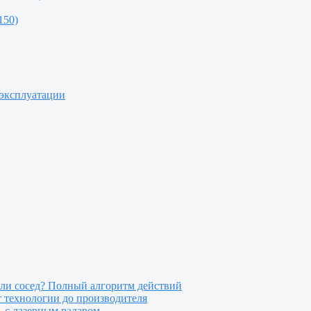
150)
 эксплуатации
или сосед? Полный алгоритм действий
т технологии до производителя
 с лазерным радаром