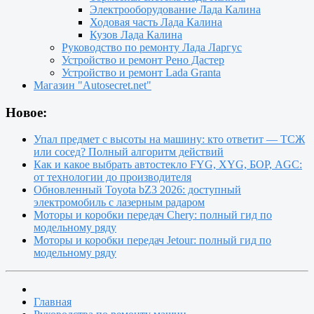
Электрооборудование Лада Калина
Ходовая часть Лада Калина
Кузов Лада Калина
Руководство по ремонту Лада Ларгус
Устройство и ремонт Рено Дастер
Устройство и ремонт Lada Granta
Магазин "Autosecret.net"
Новое:
Упал предмет с высоты на машину: кто ответит — ТСЖ
или сосед? Полный алгоритм действий
Как и какое выбрать автостекло FYG, XYG, БОР, AGC:
от технологии до производителя
Обновленный Toyota bZ3 2026: доступный
электромобиль с лазерным радаром
Моторы и коробки передач Chery: полный гид по
модельному ряду
Моторы и коробки передач Jetour: полный гид по
модельному ряду
Главная