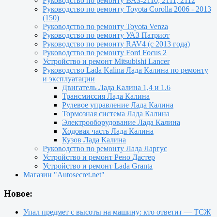
Руководство по ремонту ВАЗ-2110, 2111, 2112
Руководство по ремонту Toyota Сorolla 2006 - 2013
(150)
Руководство по ремонту Toyota Venza
Руководство по ремонту УАЗ Патриот
Руководство по ремонту RAV4 (с 2013 года)
Руководство по ремонту Ford Focus 2
Устройство и ремонт Mitsubishi Lancer
Руководство Lada Kalina Лада Калина по ремонту
и эксплуатации
Двигатель Лада Калина 1,4 и 1.6
Трансмиссия Лада Калина
Рулевое управление Лада Калина
Тормозная система Лада Калина
Электрооборудование Лада Калина
Ходовая часть Лада Калина
Кузов Лада Калина
Руководство по ремонту Лада Ларгус
Устройство и ремонт Рено Дастер
Устройство и ремонт Lada Granta
Магазин "Autosecret.net"
Новое:
Упал предмет с высоты на машину: кто ответит — ТСЖ