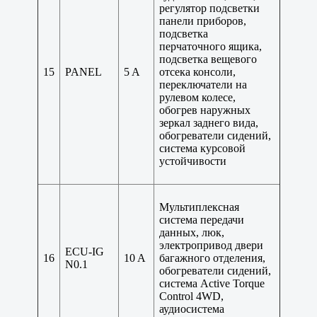
регулятор подсветки
панели приборов,
подсветка
перчаточного ящика,
подсветка вещевого
15
PANEL
5 A
отсека консоли,
переключатели на
рулевом колесе,
обогрев наружных
зеркал заднего вида,
обогреватели сидений,
система курсовой
устойчивости
Мультиплексная
система передачи
данных, люк,
электропривод двери
ECU-IG
16
10 A
багажного отделения,
N0.1
обогреватели сидений,
система Active Torque
Control 4WD,
аудиосистема