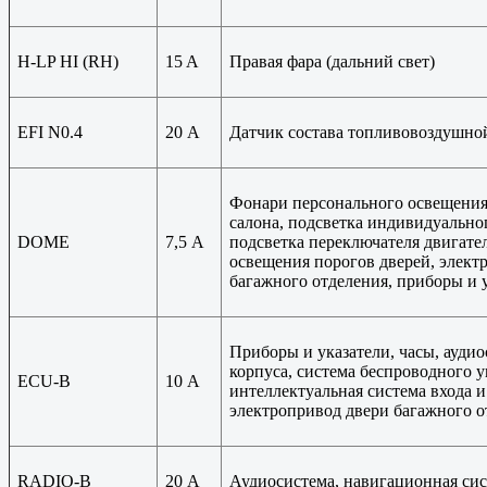
H-LP HI (RH)
15 A
Правая фара (дальний свет)
EFI N0.4
20 А
Датчик состава топливо­воздушно
Фонари персонального освещения
салона, подсветка индивидуальног
DOME
7,5 А
подсветка переключателя двигате
освещения порогов дверей, элект
багажного отделения, приборы и 
Приборы и указатели, часы, ауди
корпуса, система беспроводного у
ECU-B
10 А
интеллектуальная система входа и
электропривод двери багажного о
RADIO-B
20 А
Аудиосистема, навигационная си