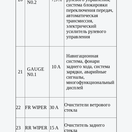
N0.2
система блокировки
переключения передач,
автоматическая
трансмиссия,
электрический
усилитель рулевого
управления
Навигационная
система, фонари
заднего хода, система
10 A
GAUGE
21
зарядки, аварийные
N0.1
сигналы,
многофункциональный
дисплей
Очистители ветрового
22
FR WIPER
30 A
стекла
Очиститель заднего
23
RR WIPER
15 A
стекла