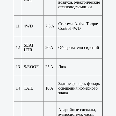
воздуха, электрические
стеклоподъемники
Система Active Torque
11
4WD
7,5 A
Control 4WD
SEAT
12
20 A
Обогреватели сидений
HTR
13
S/ROOF
25 A
Люк
Задние фонари, фонарь
14
TAIL
10 A
освещения номерного
знака
Аварийные сигналы,
аудиосистема, часы,