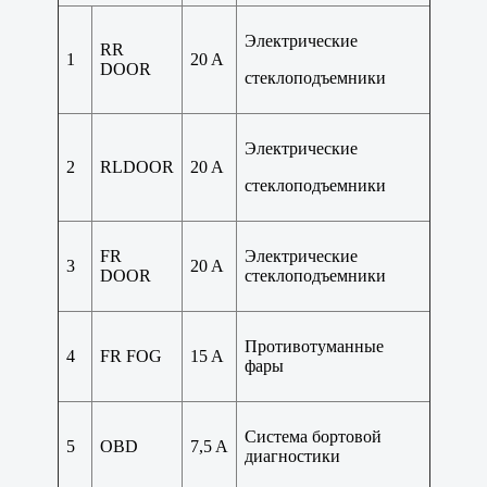
Электрические
RR
1
20 A
DOOR
стеклоподъемники
Электрические
2
RLDOOR
20 A
стеклоподъемники
FR
Электрические
3
20 A
DOOR
стеклоподъемники
Противотуманные
4
FR FOG
15 A
фары
Система бортовой
5
OBD
7,5 A
диагностики