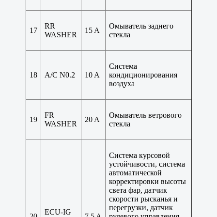
RR
Омыватель заднего
17
15 A
WASHER
стекла
Система
18
A/C N0.2
10 A
кондиционирования
воздуха
FR
Омыватель ветрового
19
20 A
WASHER
стекла
Система курсовой
устойчивости, система
автоматической
корректировки высоты
света фар, датчик
скорости рысканья и
перегрузки, датчик
ECU-IG
20
7,5 A
рулевого управления,