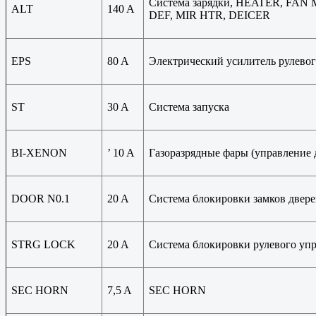
Система зарядки, HEATER, FAN 
ALT
140 A
DEF, MIR HTR, DEICER
EPS
80 A
Электрический усилитель рулево
ST
30 A
Система запуска
BI-XENON
’ 10 A
Газоразрядные фары (управление 
DOOR N0.1
20 A
Система блокировки замков двер
STRG LOCK
20 A
Система блокировки рулевого уп
SEC HORN
7,5 A
SEC HORN