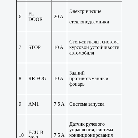
Электрические
FL
6
20 A
DOOR
стеклоподъемники
Стоп-сигналы, система
7
STOP
10 A
курсовой устойчивости
автомобиля
Задний
8
RR FOG
10 A
противотуманный
фонарь
9
AM1
7,5 A
Система запуска
Датчик рулевого
управления, система
ECU-B
10
7,5 A
кондиционирования
N0.2