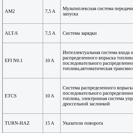
Мультиплексная система передачи
AM2
7,5 A
запуска
ALT-S
7,5 A
Система зарядки
Интеллектуальная система входа и
распределенного впрыска топлива
EFI N0.1
10 A
последовательного распределенн
топлива,автоматическая трансмис
Система распределенного впрыска
последовательного распределенн
ETCS
10 A
топлива, электронная система уп
дроссельной заслонкой
TURN-HAZ
15 A
Указатели поворота