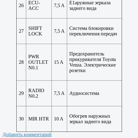
ECU-
Е1аружные зеркала
26
7,5 A
ACC
заднего вида
SHIFT
Система блокировки
27
7,5 A
LOCK
переключения передач
Предохранитель
PWR
прикуривателя Toyota
28
OUTLET
15 A
Venza. Электрические
N0.1
розетки
RADIO
29
7,5 A
Аудиосистема
N0.2
Обогрев наружных
30
MIR HTR
10 A
зеркал заднего вида
Добавить комментарий