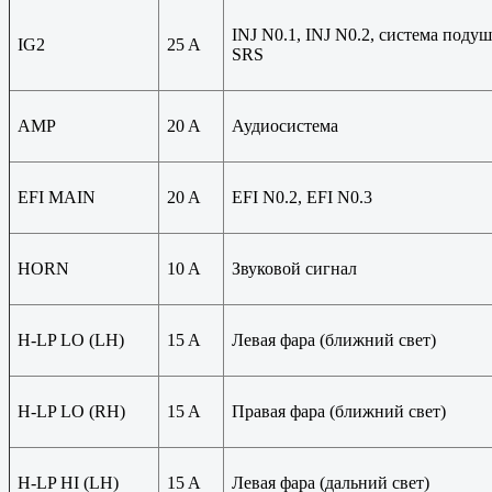
INJ N0.1, INJ N0.2, система поду
IG2
25 A
SRS
AMP
20 A
Аудиосистема
EFI MAIN
20 A
EFI N0.2, EFI N0.3
HORN
10 A
Звуковой сигнал
H-LP LO (LH)
15 A
Левая фара (ближний свет)
H-LP LO (RH)
15 A
Правая фара (ближний свет)
H-LP HI (LH)
15 A
Левая фара (дальний свет)