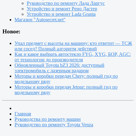
Руководство по ремонту Лада Ларгус
Устройство и ремонт Рено Дастер
Устройство и ремонт Lada Granta
Магазин "Autosecret.net"
Новое:
Упал предмет с высоты на машину: кто ответит — ТСЖ
или сосед? Полный алгоритм действий
Как и какое выбрать автостекло FYG, XYG, БОР, AGC:
от технологии до производителя
Обновленный Toyota bZ3 2026: доступный
электромобиль с лазерным радаром
Моторы и коробки передач Chery: полный гид по
модельному ряду
Моторы и коробки передач Jetour: полный гид по
модельному ряду
Главная
Руководства по ремонту машин
Руководство по ремонту Toyota Venza