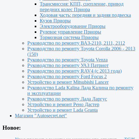
Трансмиссия: КПП, сцепление, привод
передних колес Приора
Ходовая часть: передняя и задняя подвеска
Кузов Приоры
Электрооборудование Приоры
Рулевое управление Приоры
Тормозная система Приоры
Руководство по ремонту ВАЗ-2110, 2111, 2112
Руководство по ремонту Toyota Сorolla 2006 - 2013
(150)
Руководство по ремонту Toyota Venza
Руководство по ремонту УАЗ Патриот
Руководство по ремонту RAV4 (с 2013 года)
Руководство по ремонту Ford Focus 2
Устройство и ремонт Mitsubishi Lancer
Руководство Lada Kalina Лада Калина по ремонту
и эксплуатации
Руководство по ремонту Лада Ларгус
Устройство и ремонт Рено Дастер
Устройство и ремонт Lada Granta
Магазин "Autosecret.net"
Новое: