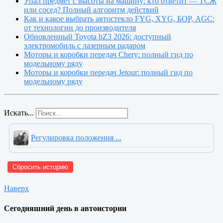
Упал предмет с высоты на машину: кто ответит — ТСЖ
или сосед? Полный алгоритм действий
Как и какое выбрать автостекло FYG, XYG, БОР, AGC:
от технологии до производителя
Обновленный Toyota bZ3 2026: доступный
электромобиль с лазерным радаром
Моторы и коробки передач Chery: полный гид по
модельному ряду
Моторы и коробки передач Jetour: полный гид по
модельному ряду
Искать...
Регулировка положения ...
Сбросить историю
Наверх
Сегодняшний день в автоистории