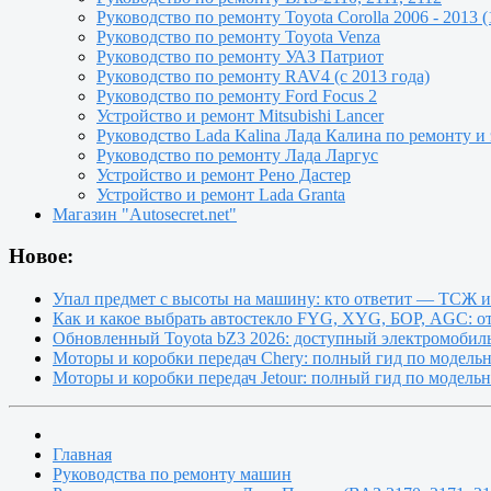
Руководство по ремонту Toyota Сorolla 2006 - 2013 (
Руководство по ремонту Toyota Venza
Руководство по ремонту УАЗ Патриот
Руководство по ремонту RAV4 (с 2013 года)
Руководство по ремонту Ford Focus 2
Устройство и ремонт Mitsubishi Lancer
Руководство Lada Kalina Лада Калина по ремонту и
Руководство по ремонту Лада Ларгус
Устройство и ремонт Рено Дастер
Устройство и ремонт Lada Granta
Магазин "Autosecret.net"
Новое:
Упал предмет с высоты на машину: кто ответит — ТСЖ 
Как и какое выбрать автостекло FYG, XYG, БОР, AGC: о
Обновленный Toyota bZ3 2026: доступный электромобиль
Моторы и коробки передач Chery: полный гид по модель
Моторы и коробки передач Jetour: полный гид по модель
Главная
Руководства по ремонту машин