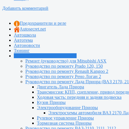
Добавить комментарий
Предохранители и реле
Autosecret.net
Автошкола
Автотема
Автоновости
Тюнинг
Руководства по ремонту машин
Ремонт (руководство) для Mitsubishi ASX
Руководство по ремонту Prado 120, 150
Руководство по ремонту Renault Kangoo 2
Руководство по ремонту Рено Логан 2
Руководство по ремонту Лада Приора (ВАЗ 2170, 21
Двигатель Лада Приора
Трансмиссия: КПП, сцепление, привод перед
Ходовая часть: передняя и задняя подвеска
Кузов Приоры
Электрооборудование Приоры
Электросхемы автомобиля ВАЗ 2170 Ла
Рулевое управление Приоры
Тормозная система Приоры
Руководство по ремонту ВАЗ-2110, 2111, 2112