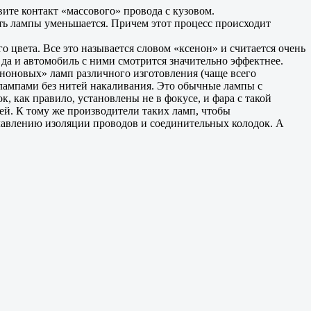
вите контакт «массового» провода с кузовом.
сть лампы уменьшается. Причем этот процесс происходит
о цвета. Все это называется словом «ксенон» и считается очень
да и автомобиль с ними смотрится значительно эффектнее.
еноновых» ламп различного изготовления (чаще всего
лампами без нитей накаливания. Это обычные лампы с
, как правило, установлены не в фокусе, и фара с такой
й. К тому же производители таких ламп, чтобы
лавлению изоляции проводов и соединительных колодок. А