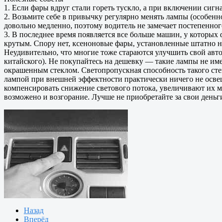
1. Если фары вдруг стали гореть тускло, а при включении сигн
2. Возьмите себе в привычку регулярно менять лампы (особенн
довольно медленно, поэтому водитель не замечает постепенно
3. В последнее время появляется все больше машин, у которых 
крутым. Спору нет, ксеноновые фары, установленные штатно н
Неудивительно, что многие тоже стараются улучшить свой авто
китайского). Не покупайтесь на дешевку — такие лампы не и
окрашенным стеклом. Светопропускная способность такого стек
лампой при внешней эффектности практически ничего не освещ
компенсировать снижение светового потока, увеличивают их м
возможено и возгорание. Лучше не приобретайте за свои деньг
Назад
Вперёд