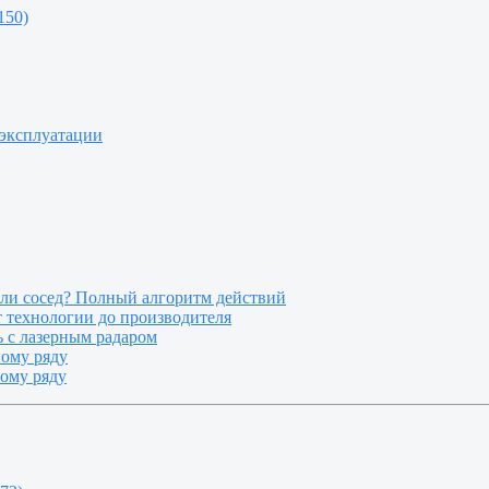
150)
 эксплуатации
или сосед? Полный алгоритм действий
т технологии до производителя
 с лазерным радаром
ному ряду
ному ряду