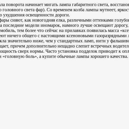
ала поворота начинает мигать лампа габаритного света, восстано
о головного света фар). Со временем колба лампы мутнеет, ярко
го ухудшения освещенности дороги.
фары сияют, как новогодняя елка, различными оттенками голубог
а последние модели иномарок, намного лучше освещают дорогу, 
мобиль, тем более что сейчас на прилавках появилась масса «кс
меют ничего общего с настоящими ксеноновыми газоразрядными 
ла значительно ниже, чем у стандартных ламп, нити у фальшивок
ает, причем дополнительно нещадно слепит встречных водителе
ощность сверх нормы. Часто установка подделок приводит к оп
и «головную боль», а купите обычные лампы хорошего качества.