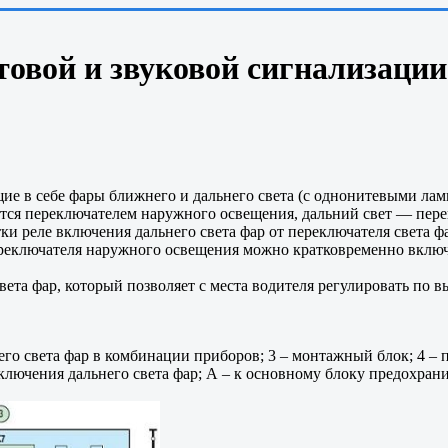
овой и звуковой сигнализации
е в себе фары ближнего и дальнего света (с однонитевыми лампа
ется переключателем наружного освещения, дальний свет — пере
и реле включения дальнего света фар от переключателя света ф
реключателя наружного освещения можно кратковременно включи
ета фар, который позволяет с места водителя регулировать по в
ьнего света фар в комбинации приборов; 3 – монтажный блок; 4 –
включения дальнего света фар; А – к основному блоку предохрани