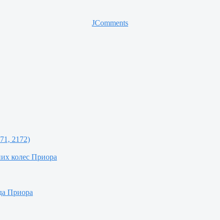
JComments
71, 2172)
них колес Приора
да Приора