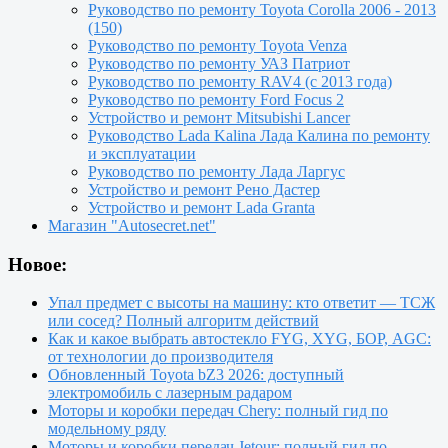
Руководство по ремонту Toyota Сorolla 2006 - 2013
(150)
Руководство по ремонту Toyota Venza
Руководство по ремонту УАЗ Патриот
Руководство по ремонту RAV4 (с 2013 года)
Руководство по ремонту Ford Focus 2
Устройство и ремонт Mitsubishi Lancer
Руководство Lada Kalina Лада Калина по ремонту
и эксплуатации
Руководство по ремонту Лада Ларгус
Устройство и ремонт Рено Дастер
Устройство и ремонт Lada Granta
Магазин "Autosecret.net"
Новое:
Упал предмет с высоты на машину: кто ответит — ТСЖ
или сосед? Полный алгоритм действий
Как и какое выбрать автостекло FYG, XYG, БОР, AGC:
от технологии до производителя
Обновленный Toyota bZ3 2026: доступный
электромобиль с лазерным радаром
Моторы и коробки передач Chery: полный гид по
модельному ряду
Моторы и коробки передач Jetour: полный гид по