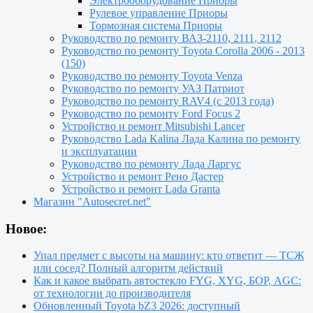
Электрооборудование Приоры
Рулевое управление Приоры
Тормозная система Приоры
Руководство по ремонту ВАЗ-2110, 2111, 2112
Руководство по ремонту Toyota Сorolla 2006 - 2013
(150)
Руководство по ремонту Toyota Venza
Руководство по ремонту УАЗ Патриот
Руководство по ремонту RAV4 (с 2013 года)
Руководство по ремонту Ford Focus 2
Устройство и ремонт Mitsubishi Lancer
Руководство Lada Kalina Лада Калина по ремонту
и эксплуатации
Руководство по ремонту Лада Ларгус
Устройство и ремонт Рено Дастер
Устройство и ремонт Lada Granta
Магазин "Autosecret.net"
Новое:
Упал предмет с высоты на машину: кто ответит — ТСЖ
или сосед? Полный алгоритм действий
Как и какое выбрать автостекло FYG, XYG, БОР, AGC:
от технологии до производителя
Обновленный Toyota bZ3 2026: доступный