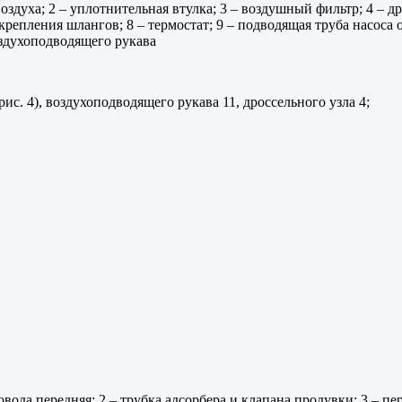
воздуха; 2 – уплотнительная втулка; 3 – воздушный фильтр; 4 – др
 крепления шлангов; 8 – термостат; 9 – подводящая труба насос
оздухоподводящего рукава
рис. 4), воздухоподводящего рукава 11, дроссельного узла 4;
вода передняя; 2 – трубка адсорбера и клапана продувки; 3 – пер