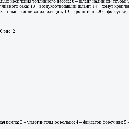
льцо крепления топливного насоса; 8 – шланг наливной трубы; 
опливного бака; 13 – воздухоотводящий шланг; 14 – хомут крепл
 18 – шланг топливоподводящий; 19 – кронштейн; 20 – форсунки;
6 рис. 2
ная рампа; 3 – уплотнительное кольцо; 4 – фиксатор форсунки; 5