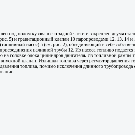
влен под полом кузова в его задней части и закреплен двумя ст
 рис. 5) и гравитационный клапан 10 паропроводами 12, 13, 14 и
топливный насос) 5 (см. рис. 2), объединяющий в себе собственн
 присоединения наливной трубы 12. Из насоса топливо подается
ную на головке блока цилиндров двигателя. Из топливной рампы
 впускной клапан. Излишки топлива через регулятор давления то
а давления топлива, помимо исключения длинного трубопровода 
ование.