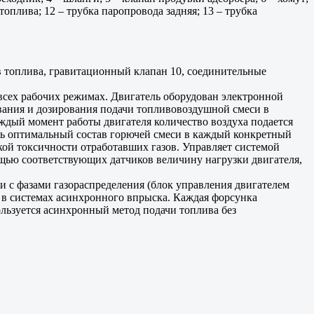
топлива; 12 – трубка паропровода задняя; 13 – трубка
ров топлива, гравитационный клапан 10, соединительные
всех рабочих режимах. Двигатель оборудован электронной
вания и дозирования подачи топливовоздушной смеси в
ждый момент работы двигателя количество воздуха подается
вать оптимальный состав горючей смеси в каждый конкретный
ой токсичности отработавших газов. Управляет системой
щью соответствующих датчиков величину нагрузки двигателя,
и с фазами газораспределения (блок управления двигателем
 в системах асинхронного впрыска. Каждая форсунка
ользуется асинхронный метод подачи топлива без