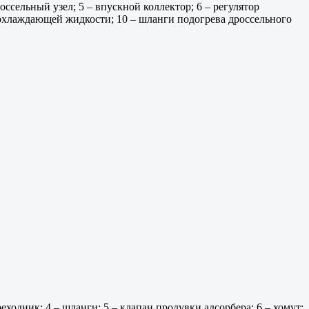
оссельный узел; 5 – впускной коллектор; 6 – регулятор
а охлаждающей жидкости; 10 – шланги подогрева дроссельного
еходник; 4 – шланги; 5 – клапан продувки адсорбера; 6 – хомут;