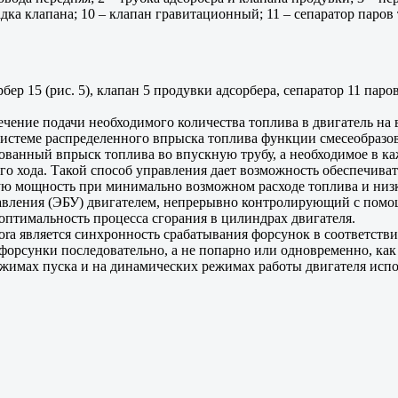
адка клапана; 10 – клапан гравитационный; 11 – сепаратор паров 
бер 15 (рис. 5), клапан 5 продувки адсорбера, сепаратор 11 па
ение подачи необходимого количества топлива в двигатель на 
системе распределенного впрыска топлива функции смесеобразо
ванный впрыск топлива во впускную трубу, а необходимое в ка
того хода. Такой способ управления дает возможность обеспечи
ую мощность при минимально возможном расходе топлива и низк
авления (ЭБУ) двигателем, непрерывно контролирующий с помо
 оптимальность процесса сгорания в цилиндрах двигателя.
ra является синхронность срабатывания форсунок в соответстви
форсунки последовательно, а не попарно или одновременно, как
режимах пуска и на динамических режимах работы двигателя исп