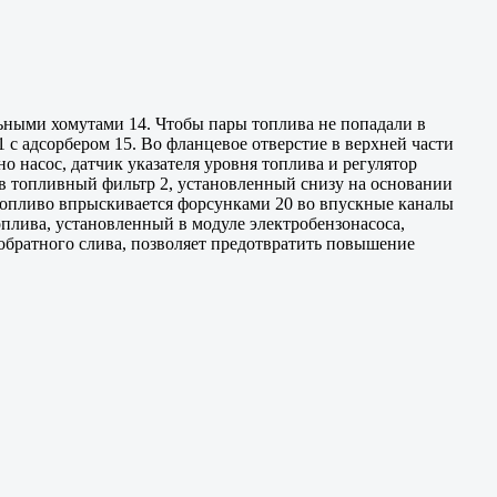
альными хомутами 14. Чтобы пары топлива не попадали в
 1 с адсорбером 15. Во фланцевое отверстие в верхней части
о насос, датчик указателя уровня топлива и регулятор
 в топливный фильтр 2, установленный снизу на основании
 топливо впрыскивается форсунками 20 во впускные каналы
плива, установленный в модуле электробензонасоса,
обратного слива, позволяет предотвратить повышение