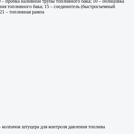
9 – пробка наливной трубы топливного бака; 10 – облицовка
ения топливного бака; 15 – соединитель (быстросъемный
 21 – топливная рампа
 – колпачок штуцера для контроля давления топлива