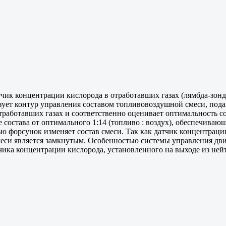
чик концентрации кислорода в отработавших газах (лямбда-зонд
зует контур управления составом топливовоздушной смеси, пода
отработавших газах и соответственно оценивает оптимальность
 состава от оптимального 1:14 (топливо : воздух), обеспечиваю
ю форсунок изменяет состав смеси. Так как датчик концентраци
еси является замкнутым. Особенностью системы управления двиг
ика концентрации кислорода, установленного на выходе из нейт