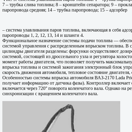
7 – трубка слива топлива; 8 – кронштейн сепаратора; 9 – прокл
паропровода средняя; 14 – трубка паропровода; 15 – адсорбер
– система улавливания паров топлива, включающая в себя адсор
паропроводы 1, 2, 12, 13, 14 и шланги 4.
Функциональное назначение системы подачи топлива — обеспеч
системой управления с распределенным впрыском топлива. В 
цилиндры двигателя разделены: форсунки осуществляют дозиро
системой, состоящей из дроссельного узла и регулятора холос
момент работы двигателя, что позволяет получить максимальн
впрыска топлива и системой зажигания электронный блок упр
скорость движения автомобиля, тепловое состояние двигателя,
Особенностью системы впрыска автомобиля ВАЗ-2170 Lada Prio
получает информацию от датчика фазы). Контроллер включает 
включается через 720° поворота коленчатого вала. Однако на 
синхронизации с вращением коленчатого вала.