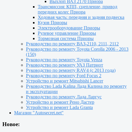
Выхлоп ВАЗ 2170 Приора
Трансмиссия: КПП, сцепление, привод
передних колес Приора
Ходовая часть: передняя и задняя подвеска
Кузов Приоры
Электрооборудование Приоры
Рулевое управление Приоры
Тормозная система Приоры
Руководство по ремонту ВАЗ-2110, 2111, 2112
Руководство по ремонту Toyota Сorolla 2006 - 2013
(150)
Руководство по ремонту Toyota Venza
Руководство по ремонту УАЗ Патриот
Руководство по ремонту RAV4 (с 2013 года)
Руководство по ремонту Ford Focus 2
Устройство и ремонт Mitsubishi Lancer
Руководство Lada Kalina Лада Калина по ремонту
и эксплуатации
Руководство по ремонту Лада Ларгус
Устройство и ремонт Рено Дастер
Устройство и ремонт Lada Granta
Магазин "Autosecret.net"
Новое: