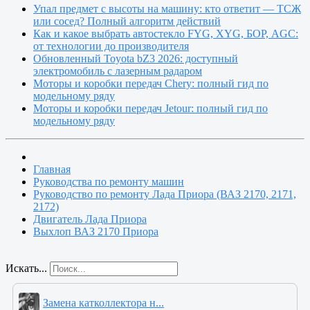
Упал предмет с высоты на машину: кто ответит — ТСЖ
или сосед? Полный алгоритм действий
Как и какое выбрать автостекло FYG, XYG, БОР, AGC:
от технологии до производителя
Обновленный Toyota bZ3 2026: доступный
электромобиль с лазерным радаром
Моторы и коробки передач Chery: полный гид по
модельному ряду
Моторы и коробки передач Jetour: полный гид по
модельному ряду
Главная
Руководства по ремонту машин
Руководство по ремонту Лада Приора (ВАЗ 2170, 2171,
2172)
Двигатель Лада Приора
Выхлоп ВАЗ 2170 Приора
Искать...
Замена катколлектора н...