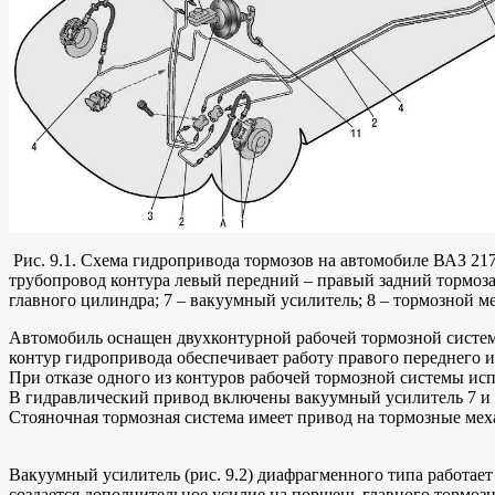
Рис. 9.1. Схема гидропривода тормозов на автомобиле ВАЗ 2170
трубопровод контура левый передний – правый задний тормоза;
главного цилиндра; 7 – вакуумный усилитель; 8 – тормозной мех
Автомобиль оснащен двухконтурной рабочей тормозной системо
контур гидропривода обеспечивает работу правого переднего и
При отказе одного из контуров рабочей тормозной системы ис
В гидравлический привод включены вакуумный усилитель 7 и 
Стояночная тормозная система имеет привод на тормозные мех
Вакуумный усилитель (рис. 9.2) диафрагменного типа работает
создается дополнительное усилие на поршень главного тормозн