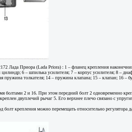
72 Лада Приора (Lada Priora) : 1 – фланец крепления наконечник
цилиндр; 6 – шпилька усилителя; 7 – корпус усилителя; 8 – диаф
ая пружина толкателя; 14 – пружина клапана; 15 – клапан; 16 – б
вумя болтами 2 и 16. При этом передний болт 2 одновременно кр
реплен двуплечий рычаг 5. Его верхнее плечо связано с упругим
од болт крепления можно перемещать относительно регулятора д