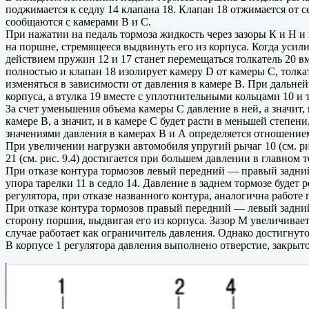
поджимается к седлу 14 клапана 18. Клапан 18 отжимается от с
сообщаются с камерами В и С.
При нажатии на педаль тормоза жидкость через зазоры К и Н 
на поршне, стремящееся выдвинуть его из корпуса. Когда усили
действием пружин 12 и 17 станет перемещаться толкатель 20 вм
полностью и клапан 18 изолирует камеру D от камеры С, толка
изменяться в зависимости от давления в камере В. При дальне
корпуса, а втулка 19 вместе с уплотнительными кольцами 10 и
За счет уменьшения объема камеры С давление в ней, а значит, 
камере В, а значит, и в камере С будет расти в меньшей степе
значениями давления в камерах В и А определяется отношение
При увеличении нагрузки автомобиля упругий рычаг 10 (см. рис
21 (см. рис. 9.4) достигается при большем давлении в главно
При отказе контура тормозов левый передний — правый задний 
упора тарелки 11 в седло 14. Давление в заднем тормозе будет 
регулятора, при отказе названного контура, аналогична работе
При отказе контура тормозов правый передний — левый задний
сторону поршня, выдвигая его из корпуса. Зазор М увеличиваетс
случае работает как ограничитель давления. Однако достигнуто
В корпусе 1 регулятора давления выполнено отверстие, закрыт