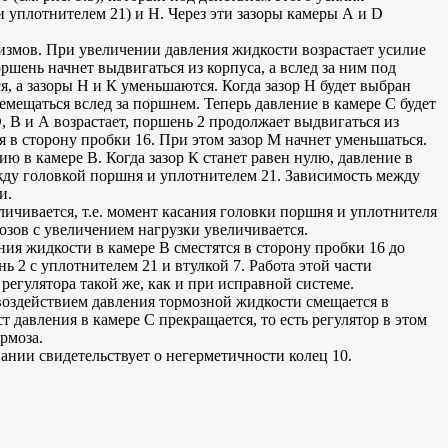
и уплотнителем 21) и Н. Через эти зазоры камеры А и D
измов. При увеличении давления жидкости возрастает усилие
ршень начнет выдвигаться из корпуса, а вслед за ним под
я, а зазоры Н и К уменьшаются. Когда зазор Н будет выбран
емещаться вслед за поршнем. Теперь давление в камере С будет
, В и А возрастает, поршень 2 продолжает выдвигаться из
я в сторону пробки 16. При этом зазор М начнет уменьшаться.
ию в камере В. Когда зазор К станет равен нулю, давление в
между головкой поршня и уплотнителем 21. Зависимость между
и.
личивается, т.е. момент касания головки поршня и уплотнителя
озов с увеличением нагрузки увеличивается.
ия жидкости в камере В сместятся в сторону пробки 16 до
нь 2 с уплотнителем 21 и втулкой 7. Работа этой части
регулятора такой же, как и при исправной системе.
воздействием давления тормозной жидкости смещается в
ст давления в камере С прекращается, то есть регулятор в этом
рмоза.
ании свидетельствует о негерметичности колец 10.