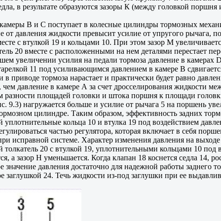
едла, в результате образуются зазоры К (между головкой поршня 
и камеры В и С поступает в колесные цилиндры тормозных механ
е от давления жидкости превысит усилие от упругого рычага, по
есте с втулкой 19 и кольцами 10. При этом зазор М увеличиваетс
тель 20 вместе с расположенными на нем деталями перестает пер
йшем увеличении усилия на педали тормоза давление в камерах D
 тарелкой 11 под усиливающимся давлением в камере В сдвигаетс
и в приводе тормоза нарастает и практически будет равно давлен
ни, чем давление в камере А за счет дросселирования жидкости 
м разности площадей головки и штока поршня к площади головк
. 9.3) нагружается больше и усилие от рычага 5 на поршень уве
м тормозном цилиндре. Таким образом, эффективность задних торм
уплотнительные кольца 10 и втулка 19 под воздействием давлен
регулироваться частью регулятора, которая включает в себя порше
 при исправной системе. Характер изменения давления на выходе 
 толкатель 20 с втулкой 19, уплотнительными кольцами 10 под 
я, а зазор Н уменьшается. Когда клапан 18 коснется седла 14, ро
е значение давления достаточно для надежной работы заднего то
ое заглушкой 24. Течь жидкости из-под заглушки при ее выдавлив