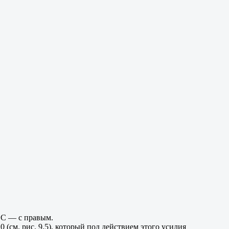
 С — с правым.
 (см. рис. 9.5), который под действием этого усилия