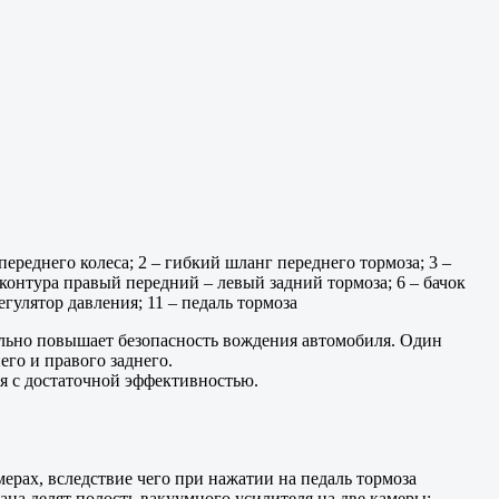
переднего колеса; 2 – гибкий шланг переднего тормоза; 3 –
контура правый передний – левый задний тормоза; 6 – бачок
егулятор давления; 11 – педаль тормоза
ельно повышает безопасность вождения автомобиля. Один
го и правого заднего.
я с достаточной эффективностью.
ерах, вследствие чего при нажатии на педаль тормоза
ана делят полость вакуумного усилителя на две камеры: