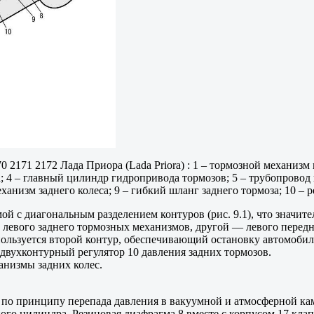
 2171 2172 Лада Приора (Lada Priora) : 1 – тормозной механизм 
 4 – главный цилиндр гидропривода тормозов; 5 – трубопровод 
анизм заднего колеса; 9 – гибкий шланг заднего тормоза; 10 – р
й с диагональным разделением контуров (рис. 9.1), что значит
 левого заднего тормозных механизмов, другой — левого передне
пользуется второй контур, обеспечивающий остановку автомобил
двухконтурный регулятор 10 давления задних тормозов.
анизмы задних колес.
 по принципу перепада давления в вакуумной и атмосферной кам
ого цилиндра. Резиновая диафрагма 8 вместе с корпусом 17 клап