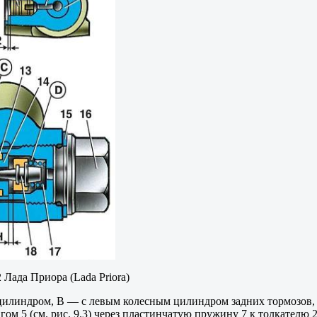
 Лада Приора (Lada Priora)
 цилиндром, В — с левым колесным цилиндром задних тормозов,
 5 (см. рис. 9.3) через пластинчатую пружину 7 к толкателю 20