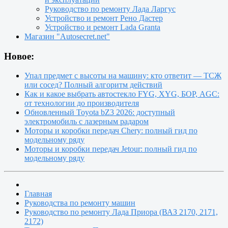
Руководство по ремонту Лада Ларгус
Устройство и ремонт Рено Дастер
Устройство и ремонт Lada Granta
Магазин "Autosecret.net"
Новое:
Упал предмет с высоты на машину: кто ответит — ТСЖ
или сосед? Полный алгоритм действий
Как и какое выбрать автостекло FYG, XYG, БОР, AGC:
от технологии до производителя
Обновленный Toyota bZ3 2026: доступный
электромобиль с лазерным радаром
Моторы и коробки передач Chery: полный гид по
модельному ряду
Моторы и коробки передач Jetour: полный гид по
модельному ряду
Главная
Руководства по ремонту машин
Руководство по ремонту Лада Приора (ВАЗ 2170, 2171,
2172)