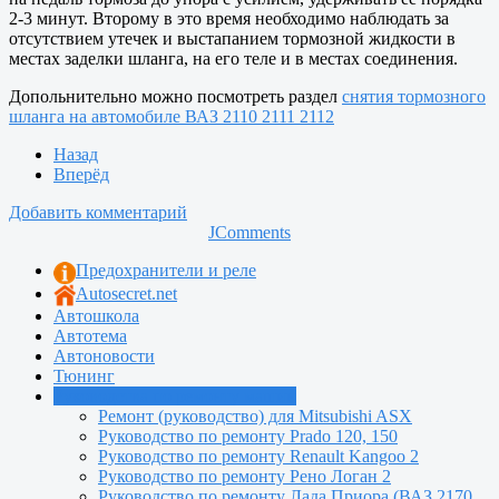
2-3 минут. Второму в это время необходимо наблюдать за
отсутствием утечек и выстапанием тормозной жидкости в
местах заделки шланга, на его теле и в местах соединения.
Допольнительно можно посмотреть раздел
снятия тормозного
шланга на автомобиле ВАЗ 2110 2111 2112
Назад
Вперёд
Добавить комментарий
JComments
Предохранители и реле
Autosecret.net
Автошкола
Автотема
Автоновости
Тюнинг
Руководства по ремонту машин
Ремонт (руководство) для Mitsubishi ASX
Руководство по ремонту Prado 120, 150
Руководство по ремонту Renault Kangoo 2
Руководство по ремонту Рено Логан 2
Руководство по ремонту Лада Приора (ВАЗ 2170,