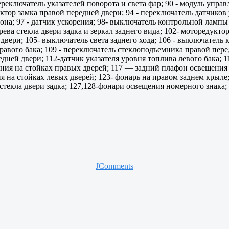
ереключатель указателей поворота и света фар; 90 - модуль управл
ктор замка правой передней двери; 94 - переключатель датчиков
на; 97 - датчик ускорения; 98- выключатель контрольной лампы 
ва стекла двери задка и зеркал заднего вида; 102- моторедукто
 двери; 105- выключатель света заднего хода; 106 - выключател
правого бака; 109 - переключатель стеклоподъемника правой пер
дней двери; 112-датчик указателя уровня топлива левого бака; 1
ения на стойках правых дверей; 117 — задний плафон освещения 
на стойках левых дверей; 123- фонарь на правом заднем крыле; 
стекла двери задка; 127,128-фонари освещения номерного знака; 
JComments