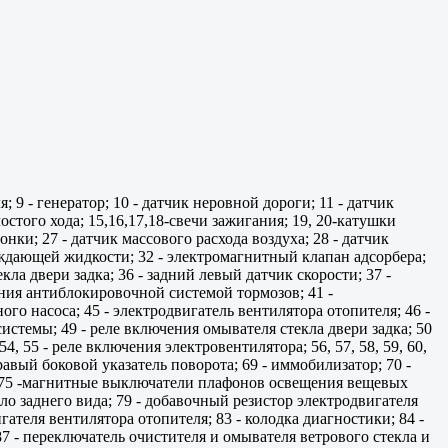
; 9 - генератор; 10 - датчик неровной дороги; 11 - датчик
стого хода; 15,16,17,18-свечи зажигания; 19, 20-катушки
нки; 27 - датчик массового расхода воздуха; 28 - датчик
лаждающей жидкости; 32 - электромагнитный клапан адсорбера;
ла двери задка; 36 - задний левый датчик скорости; 37 -
ения антиблокировочной системой тормозов; 41 -
ого насоса; 45 - электродвигатель вентилятора отопителя; 46 -
истемы; 49 - реле включения омывателя стекла двери задка; 50
4, 55 - реле включения электровентилятора; 56, 57, 58, 59, 60,
правый боковой указатель поворота; 69 - иммобилизатор; 70 -
4, 75 -магнитные выключатели плафонов освещения вещевых
ло заднего вида; 79 - добавочный резистор электродвигателя
ателя вентилятора отопителя; 83 - колодка диагностики; 84 -
87 - переключатель очистителя и омывателя ветрового стекла и