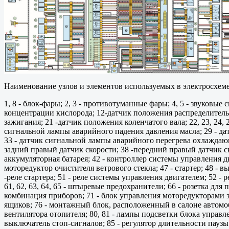
Наименование узлов и элементов используемых в электросхеме
1, 8 - блок-фары; 2, 3 - противотуманные фары; 4, 5 - звуковые
концентрации кислорода; 12-датчик положения распределительно
зажигания; 21 -датчик положения коленчатого вала; 22, 23, 24,
сигнальной лампы аварийного падения давления масла; 29 - да
33 - датчик сигнальной лампы аварийного перегрева охлаждающе
задний правый датчик скорости; 38 -передний правый датчик ск
аккумуляторная батарея; 42 - контроллер системы управления дв
моторедуктор очистителя ветрового стекла; 47 - стартер; 48 -
-реле стартера; 51 - реле системы управления двигателем; 52 - р
61, 62, 63, 64, 65 - штыревые предохранители; 66 - розетка для
комбинация приборов; 71 - блок управления моторедукторами 
ящиков; 76 - монтажный блок, расположенный в салоне автомоби
вентилятора отопителя; 80, 81 - лампы подсветки блока управле
выключатель стоп-сигналов; 85 - регулятор длительности паузы