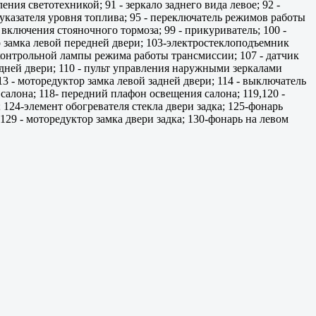
ения светотехникой; 91 - зеркало заднего вида левое; 92 -
 указателя уровня топлива; 95 - переключатель режимов работы
включения стояночного тормоза; 99 - прикуриватель; 100 -
р замка левой передней двери; 103-электростеклоподъемник
ь контрольной лампы режима работы трансмиссии; 107 - датчик
едней двери; 110 - пульт управления наружными зеркалами
13 - моторедуктор замка левой задней двери; 114 - выключатель
салона; 118- передний плафон освещения салона; 119,120 -
124-элемент обогревателя стекла двери задка; 125-фонарь
129 - моторедуктор замка двери задка; 130-фонарь на левом