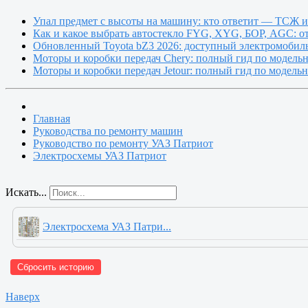
Упал предмет с высоты на машину: кто ответит — ТСЖ 
Как и какое выбрать автостекло FYG, XYG, БОР, AGC: о
Обновленный Toyota bZ3 2026: доступный электромобиль
Моторы и коробки передач Chery: полный гид по модель
Моторы и коробки передач Jetour: полный гид по модель
Главная
Руководства по ремонту машин
Руководство по ремонту УАЗ Патриот
Электросхемы УАЗ Патриот
Искать...
Электросхема УАЗ Патри...
Сбросить историю
Наверх