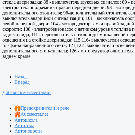
стекла двери задка; 88 - выключатель звуковых сигналов; 89 - п
электростеклоподъемник правой передней двери; 93 - мотореду
дополнительного отопителя; 96-дополнительный отопитель сало
выключатель аварийной сигнализации; 101 - выключатель обогре
левой передней двери; 104 - моторедуктор замка правой задней
скорости; 108 - электробензонасос с датчиком уровня топлива 
заднего вида; 111 - переключатель стеклоподъемника левой пере
освещения на стойке двери задка; 115,116- выключатели освещ
плафоны направленного света; 121,122- выключатели освещения 
дополнительного стоп-сигнала; 126 - моторедуктор очистителя 
заднем крыле
Назад
Вперёд
Добавить комментарий
Предохранители и реле
Autosecret.net
Автошкола
Автотема
Автоновости