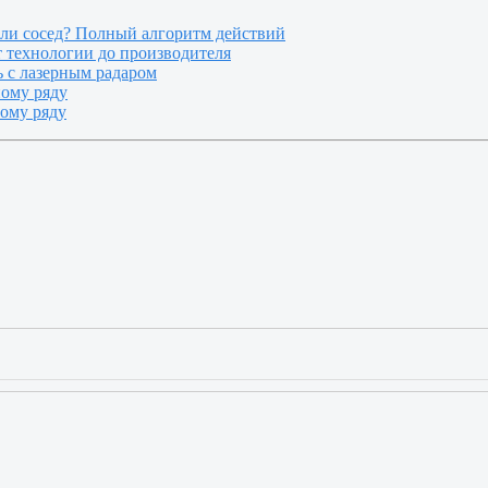
или сосед? Полный алгоритм действий
т технологии до производителя
 с лазерным радаром
ному ряду
ному ряду