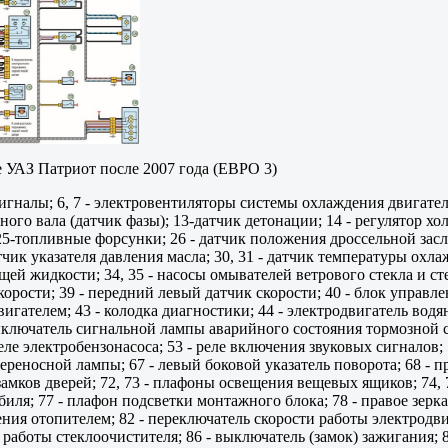
 УАЗ Патриот после 2007 года (ЕВРО 3)
 сигналы; 6, 7 - электровентиляторы системы охлаждения двигателя
го вала (датчик фазы); 13-датчик детонации; 14 - регулятор холо
 25-топливные форсунки; 26 - датчик положения дроссельной засло
тчик указателя давления масла; 30, 31 - датчик температуры ох
й жидкости; 34, 35 - насосы омывателей ветрового стекла и стек
орости; 39 - передний левый датчик скорости; 40 - блок управл
игателем; 43 - колодка диагностики; 44 - электродвигатель водян
 выключатель сигнальной лампы аварийного состояния тормозной с
еле электробензонасоса; 53 - реле включения звуковых сигналов; 5
 переносной лампы; 67 - левый боковой указатель поворота; 68 - 
замков дверей; 72, 73 - плафоны освещения вещевых ящиков; 7
ля; 77 - плафон подсветки монтажного блока; 78 - правое зерка
ния отопителем; 82 - переключатель скорости работы электродвиг
 работы стеклоочистителя; 86 - выключатель (замок) зажигания; 