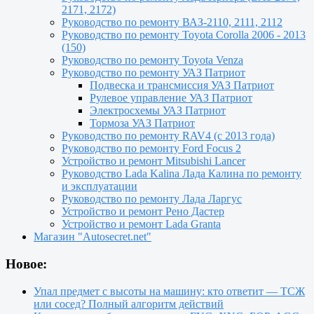
2171, 2172)
Руководство по ремонту ВАЗ-2110, 2111, 2112
Руководство по ремонту Toyota Сorolla 2006 - 2013
(150)
Руководство по ремонту Toyota Venza
Руководство по ремонту УАЗ Патриот
Подвеска и трансмиссия УАЗ Патриот
Рулевое управление УАЗ Патриот
Электросхемы УАЗ Патриот
Тормоза УАЗ Патриот
Руководство по ремонту RAV4 (с 2013 года)
Руководство по ремонту Ford Focus 2
Устройство и ремонт Mitsubishi Lancer
Руководство Lada Kalina Лада Калина по ремонту
и эксплуатации
Руководство по ремонту Лада Ларгус
Устройство и ремонт Рено Дастер
Устройство и ремонт Lada Granta
Магазин "Autosecret.net"
Новое:
Упал предмет с высоты на машину: кто ответит — ТСЖ
или сосед? Полный алгоритм действий