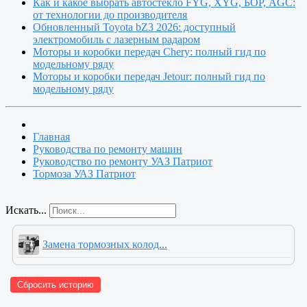
Как и какое выбрать автостекло FYG, XYG, БОР, AGC:
от технологии до производителя
Обновленный Toyota bZ3 2026: доступный
электромобиль с лазерным радаром
Моторы и коробки передач Chery: полный гид по
модельному ряду
Моторы и коробки передач Jetour: полный гид по
модельному ряду
Главная
Руководства по ремонту машин
Руководство по ремонту УАЗ Патриот
Тормоза УАЗ Патриот
Искать...
Замена тормозных колод...
Сбросить историю