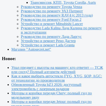
Трансмиссия, КПП, Toyota Corolla, Auris
Руководство по ремонту Toyota Venza
Руководство по ремонту УАЗ Патриот
Руководство по ремонту RAV4 (с 2013 года)
Руководство по ремонту Ford Focus 2
Устройство и ремонт Mitsubishi Lancer
Руководство Lada Kalina Лада Калина по ремонту
и эксплуатации
Руководство по ремонту Лада Ларгус
Устройство и ремонт Рено Дастер
Устройство и ремонт Lada Granta
Магазин "Autosecret.net"
Новое:
Упал предмет с высоты на машину: кто ответит — ТСЖ
или сосед? Полный алгоритм действий
Как и какое выбрать автостекло FYG, XYG, БОР, AGC:
от технологии до производителя
Обновленный Toyota bZ3 2026: доступный
электромобиль с лазерным радаром
Моторы и коробки передач Chery: полный гид по
модельному ряду
Моторы и коробки передач Jetour: полный гид по
модельному ряду