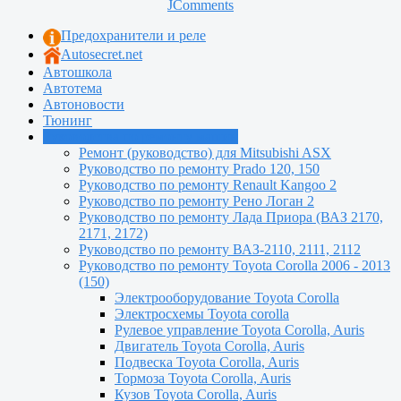
JComments
Предохранители и реле
Autosecret.net
Автошкола
Автотема
Автоновости
Тюнинг
Руководства по ремонту машин
Ремонт (руководство) для Mitsubishi ASX
Руководство по ремонту Prado 120, 150
Руководство по ремонту Renault Kangoo 2
Руководство по ремонту Рено Логан 2
Руководство по ремонту Лада Приора (ВАЗ 2170,
2171, 2172)
Руководство по ремонту ВАЗ-2110, 2111, 2112
Руководство по ремонту Toyota Сorolla 2006 - 2013
(150)
Электрооборудование Toyota Corolla
Электросхемы Toyota corolla
Рулевое управление Toyota Corolla, Auris
Двигатель Toyota Corolla, Auris
Подвеска Toyota Corolla, Auris
Тормоза Toyota Corolla, Auris
Кузов Toyota Corolla, Auris