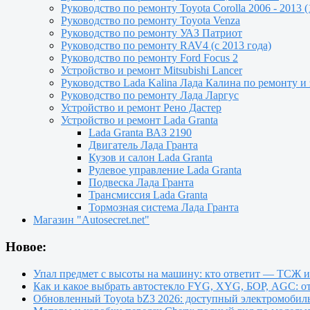
Руководство по ремонту Toyota Сorolla 2006 - 2013 (
Руководство по ремонту Toyota Venza
Руководство по ремонту УАЗ Патриот
Руководство по ремонту RAV4 (с 2013 года)
Руководство по ремонту Ford Focus 2
Устройство и ремонт Mitsubishi Lancer
Руководство Lada Kalina Лада Калина по ремонту и
Руководство по ремонту Лада Ларгус
Устройство и ремонт Рено Дастер
Устройство и ремонт Lada Granta
Lada Granta ВАЗ 2190
Двигатель Лада Гранта
Кузов и салон Lada Granta
Рулевое управление Lada Granta
Подвеска Лада Гранта
Трансмиссия Lada Granta
Тормозная система Лада Гранта
Магазин "Autosecret.net"
Новое:
Упал предмет с высоты на машину: кто ответит — ТСЖ 
Как и какое выбрать автостекло FYG, XYG, БОР, AGC: о
Обновленный Toyota bZ3 2026: доступный электромобиль