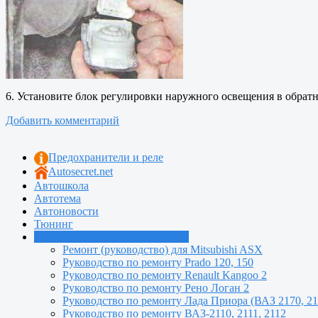
6. Установите блок регулировки наружного освещения в обратн
Добавить комментарий
Предохранители и реле
Autosecret.net
Автошкола
Автотема
Автоновости
Тюнинг
Руководства по ремонту машин
Ремонт (руководство) для Mitsubishi ASX
Руководство по ремонту Prado 120, 150
Руководство по ремонту Renault Kangoo 2
Руководство по ремонту Рено Логан 2
Руководство по ремонту Лада Приора (ВАЗ 2170, 21
Руководство по ремонту ВАЗ-2110, 2111, 2112