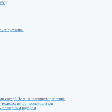
150)
 эксплуатации
или сосед? Полный алгоритм действий
т технологии до производителя
 с лазерным радаром