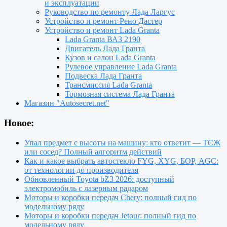
и эксплуатации
Руководство по ремонту Лада Ларгус
Устройство и ремонт Рено Дастер
Устройство и ремонт Lada Granta
Lada Granta ВАЗ 2190
Двигатель Лада Гранта
Кузов и салон Lada Granta
Рулевое управление Lada Granta
Подвеска Лада Гранта
Трансмиссия Lada Granta
Тормозная система Лада Гранта
Магазин "Autosecret.net"
Новое:
Упал предмет с высоты на машину: кто ответит — ТСЖ
или сосед? Полный алгоритм действий
Как и какое выбрать автостекло FYG, XYG, БОР, AGC:
от технологии до производителя
Обновленный Toyota bZ3 2026: доступный
электромобиль с лазерным радаром
Моторы и коробки передач Chery: полный гид по
модельному ряду
Моторы и коробки передач Jetour: полный гид по
модельному ряду