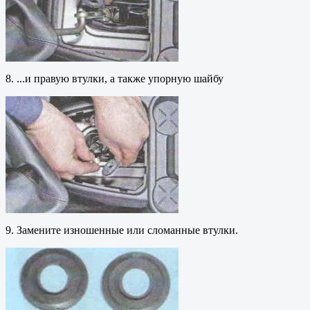
8. ...и правую втулки, а также упорную шайбу
9. Замените изношенные или сломанные втулки.