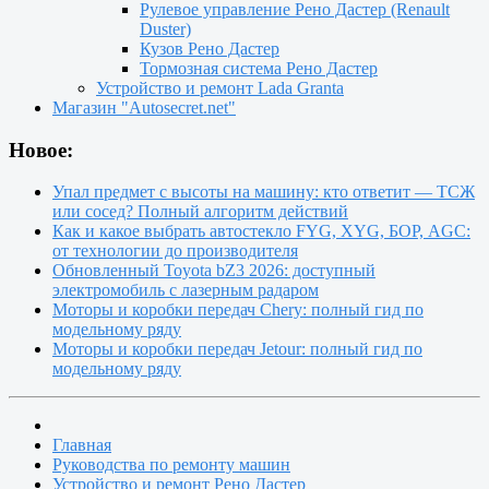
Рулевое управление Рено Дастер (Renault
Duster)
Кузов Рено Дастер
Тормозная система Рено Дастер
Устройство и ремонт Lada Granta
Магазин "Autosecret.net"
Новое:
Упал предмет с высоты на машину: кто ответит — ТСЖ
или сосед? Полный алгоритм действий
Как и какое выбрать автостекло FYG, XYG, БОР, AGC:
от технологии до производителя
Обновленный Toyota bZ3 2026: доступный
электромобиль с лазерным радаром
Моторы и коробки передач Chery: полный гид по
модельному ряду
Моторы и коробки передач Jetour: полный гид по
модельному ряду
Главная
Руководства по ремонту машин
Устройство и ремонт Рено Дастер