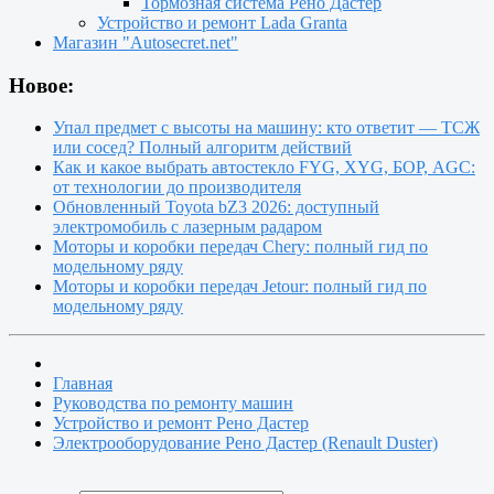
Тормозная система Рено Дастер
Устройство и ремонт Lada Granta
Магазин "Autosecret.net"
Новое:
Упал предмет с высоты на машину: кто ответит — ТСЖ
или сосед? Полный алгоритм действий
Как и какое выбрать автостекло FYG, XYG, БОР, AGC:
от технологии до производителя
Обновленный Toyota bZ3 2026: доступный
электромобиль с лазерным радаром
Моторы и коробки передач Chery: полный гид по
модельному ряду
Моторы и коробки передач Jetour: полный гид по
модельному ряду
Главная
Руководства по ремонту машин
Устройство и ремонт Рено Дастер
Электрооборудование Рено Дастер (Renault Duster)