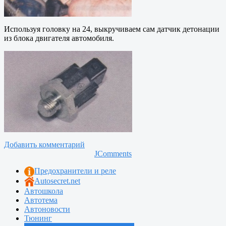
Используя головку на 24, выкручиваем сам датчик детонации
из блока двигателя автомобиля.
Добавить комментарий
JComments
Предохранители и реле
Autosecret.net
Автошкола
Автотема
Автоновости
Тюнинг