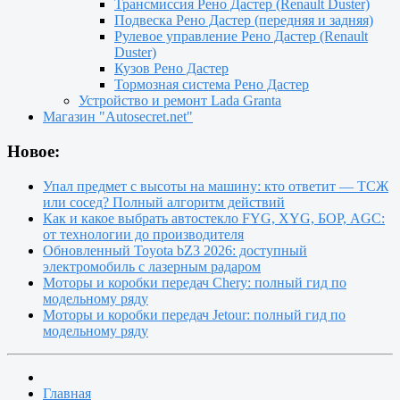
Трансмиссия Рено Дастер (Renault Duster)
Подвеска Рено Дастер (передняя и задняя)
Рулевое управление Рено Дастер (Renault
Duster)
Кузов Рено Дастер
Тормозная система Рено Дастер
Устройство и ремонт Lada Granta
Магазин "Autosecret.net"
Новое:
Упал предмет с высоты на машину: кто ответит — ТСЖ
или сосед? Полный алгоритм действий
Как и какое выбрать автостекло FYG, XYG, БОР, AGC:
от технологии до производителя
Обновленный Toyota bZ3 2026: доступный
электромобиль с лазерным радаром
Моторы и коробки передач Chery: полный гид по
модельному ряду
Моторы и коробки передач Jetour: полный гид по
модельному ряду
Главная