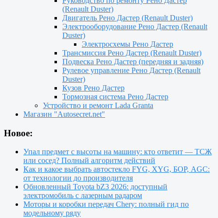
Руководство по ремонту Рено Дастер
(Renault Duster)
Двигатель Рено Дастер (Renault Duster)
Электрооборудование Рено Дастер (Renault
Duster)
Электросхемы Рено Дастер
Трансмиссия Рено Дастер (Renault Duster)
Подвеска Рено Дастер (передняя и задняя)
Рулевое управление Рено Дастер (Renault
Duster)
Кузов Рено Дастер
Тормозная система Рено Дастер
Устройство и ремонт Lada Granta
Магазин "Autosecret.net"
Новое:
Упал предмет с высоты на машину: кто ответит — ТСЖ
или сосед? Полный алгоритм действий
Как и какое выбрать автостекло FYG, XYG, БОР, AGC:
от технологии до производителя
Обновленный Toyota bZ3 2026: доступный
электромобиль с лазерным радаром
Моторы и коробки передач Chery: полный гид по
модельному ряду