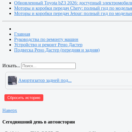
Обновленный Toyota bZ3 2026: доступный электромобиль
Моторы и коробки передач Chery: полный гид по модель
Моторы и коробки передач Jetour: полный гид по модель
Главная
Руководства по ремонту машин
Устройство и ремонт Рено Дастер
Подвеска Рено Дастер (передняя и задняя)
Искать...
Амортизатор задней под...
Сбросить историю
Наверх
Сегодняшний день в автоистории