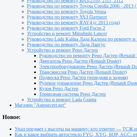
Руководство по ремонту ВАЗ-2110, 2111, 2112
Руководство по ремонту Toyota Сorolla 2006 - 2013 (
Руководство по ремонту Toyota Venza
Руководство по ремонту УАЗ Патриот
Руководство по ремонту RAV4 (с 2013 года)
Руководство по ремонту Ford Focus 2
Устройство и ремонт Mitsubishi Lancer
Руководство Lada Kalina Лада Калина по ремонту и
Руководство по ремонту Лада Ларгус
Устройство и ремонт Рено Дастер
Руководство по ремонту Рено Дастер (Renault 
Двигатель Рено Дастер (Renault Duster)
Электрооборудование Рено Дастер (Renault Dus
Трансмиссия Рено Дастер (Renault Duster)
Подвеска Рено Дастер (передняя и задняя)
Рулевое управление Рено Дастер (Renault Dust
Кузов Рено Дастер
Тормозная система Рено Дастер
Устройство и ремонт Lada Granta
Магазин "Autosecret.net"
Новое:
Упал предмет с высоты на машину: кто ответит — ТСЖ 
Как и какое выбрать автостекло FYG, XYG, БОР, AGC: о