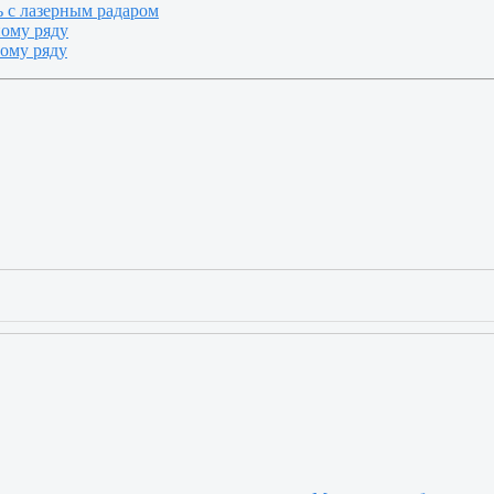
 с лазерным радаром
ному ряду
ному ряду