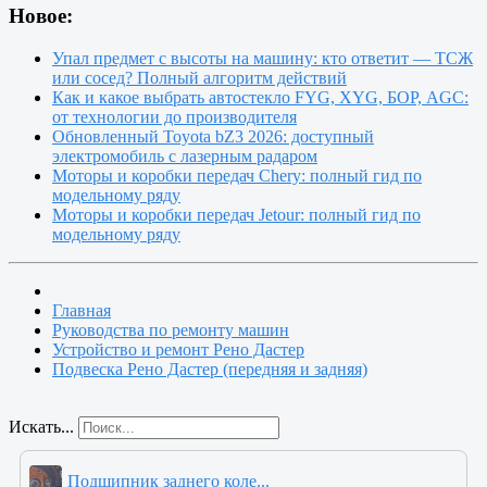
Новое:
Упал предмет с высоты на машину: кто ответит — ТСЖ
или сосед? Полный алгоритм действий
Как и какое выбрать автостекло FYG, XYG, БОР, AGC:
от технологии до производителя
Обновленный Toyota bZ3 2026: доступный
электромобиль с лазерным радаром
Моторы и коробки передач Chery: полный гид по
модельному ряду
Моторы и коробки передач Jetour: полный гид по
модельному ряду
Главная
Руководства по ремонту машин
Устройство и ремонт Рено Дастер
Подвеска Рено Дастер (передняя и задняя)
Искать...
Подшипник заднего коле...