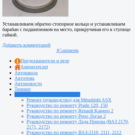
Устанавливаем обратно стопорное кольцо и устанавливаем
барабан с подшипником на место, прикручивая его к ступице
гайкой.
Добавить комментарий
JComments
Предохранители и реле
Autosecret.net
Автошкола
Автотема
Автоновости
Тюнинг
Руководства по ремонту машин
Ремонт (руководство) для Mitsubishi ASX
Руководство по ремонту Prado 120, 150
Руководство по ремонту Renault Kangoo 2
Руководство по ремонту Рено Логан 2
Руководство по ремонту Лада Приора (ВАЗ 2170,
2171, 2172)
Руководство по ремонту ВАЗ-2110, 2111, 2112